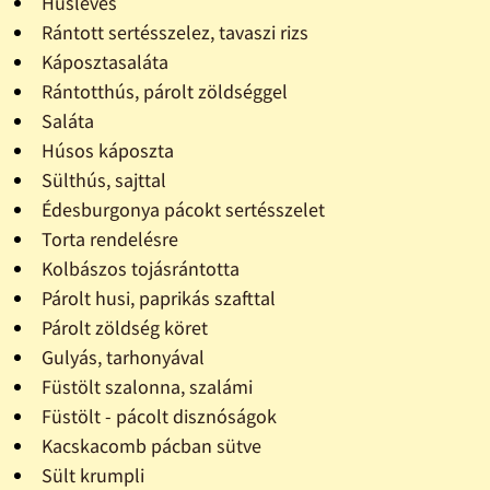
Húsleves
Rántott sertésszelez, tavaszi rizs
Káposztasaláta
Rántotthús, párolt zöldséggel
Saláta
Húsos káposzta
Sülthús, sajttal
Édesburgonya pácokt sertésszelet
Torta rendelésre
Kolbászos tojásrántotta
Párolt husi, paprikás szafttal
Párolt zöldség köret
Gulyás, tarhonyával
Füstölt szalonna, szalámi
Füstölt - pácolt disznóságok
Kacskacomb pácban sütve
Sült krumpli