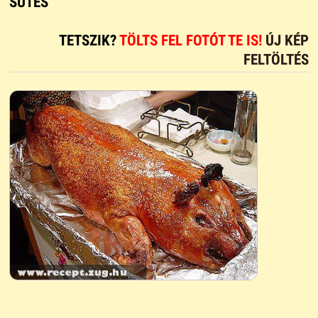
SÜTÉS
TETSZIK?
TÖLTS FEL FOTÓT TE IS!
ÚJ KÉP
FELTÖLTÉS