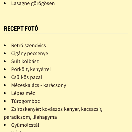
Lasagne görögösen
RECEPT FOTÓ
Retró szendvics
Cigány pecsenye
Sült kolbász
Pörkölt, kenyérrel
Csülkös pacal
Mézeskalács - karácsony
Lépes méz
Túrógombóc
Zsíroskenyér: kovászos kenyér, kacsazsír,
paradicsom, lilahagyma
Gyümölcstál