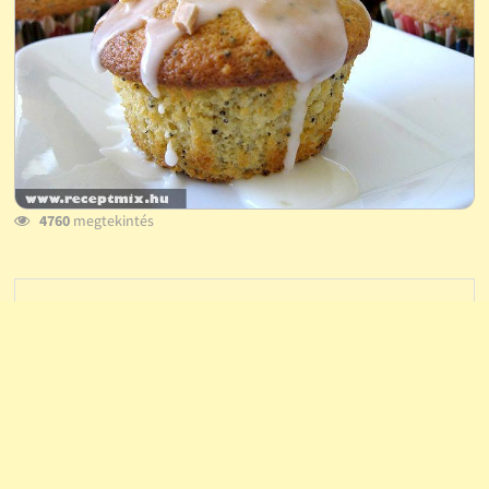
4760
megtekintés