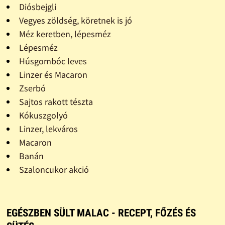
Diósbejgli
Vegyes zöldség, köretnek is jó
Méz keretben, lépesméz
Lépesméz
Húsgombóc leves
Linzer és Macaron
Zserbó
Sajtos rakott tészta
Kókuszgolyó
Linzer, lekváros
Macaron
Banán
Szaloncukor akció
EGÉSZBEN SÜLT MALAC - RECEPT, FŐZÉS ÉS