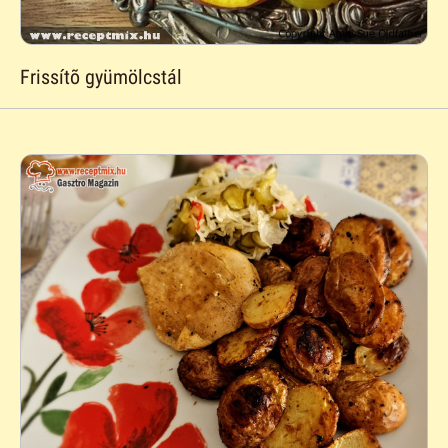
Frissítõ gyümölcstál