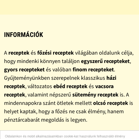
INFORMÁCIÓK
A
receptek
és
főzési receptek
világában oldalunk célja,
hogy mindenki könnyen találjon
egyszerű recepteket
,
gyors recepteket
és valóban
finom recepteket
.
Gyűjteményünkben szerepelnek klasszikus
házi
receptek
, változatos
ebéd receptek
és
vacsora
receptek
, valamint népszerű
sütemény receptek
is. A
mindennapokra szánt ötletek mellett
olcsó receptek
is
helyet kaptak, hogy a főzés ne csak élmény, hanem
pénztárcabarát megoldás is legyen.
Oldalainkon és mobil alkalmazásainkban cookie-kat használunk felhasználói élmény