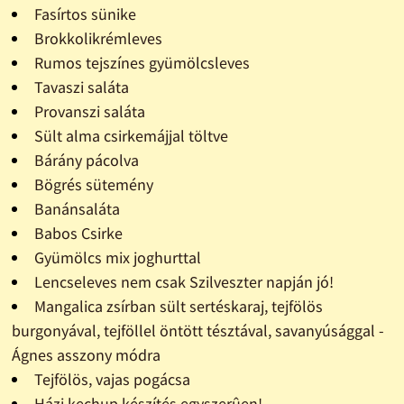
Fasírtos sünike
Brokkolikrémleves
Rumos tejszínes gyümölcsleves
Tavaszi saláta
Provanszi saláta
Sült alma csirkemájjal töltve
Bárány pácolva
Bögrés sütemény
Banánsaláta
Babos Csirke
Gyümölcs mix joghurttal
Lencseleves nem csak Szilveszter napján jó!
Mangalica zsírban sült sertéskaraj, tejfölös
burgonyával, tejföllel öntött tésztával, savanyúsággal -
Ágnes asszony módra
Tejfölös, vajas pogácsa
Házi kechup készítés egyszerûen!