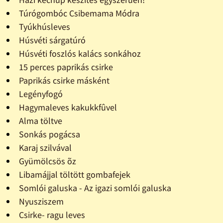
Túrógombóc Csibemama Módra
Tyúkhúsleves
Húsvéti sárgatúró
Húsvéti foszlós kalács sonkához
15 perces paprikás csirke
Paprikás csirke másként
Legényfogó
Hagymaleves kakukkfûvel
Alma töltve
Sonkás pogácsa
Karaj szilvával
Gyümölcsös õz
Libamájjal töltött gombafejek
Somlói galuska - Az igazi somlói galuska
Nyusziszem
Csirke- ragu leves