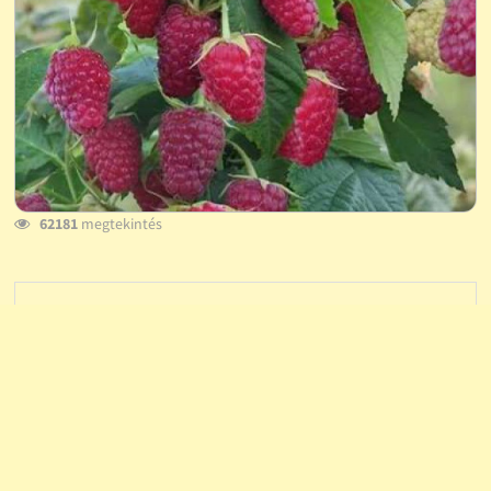
62181
megtekintés