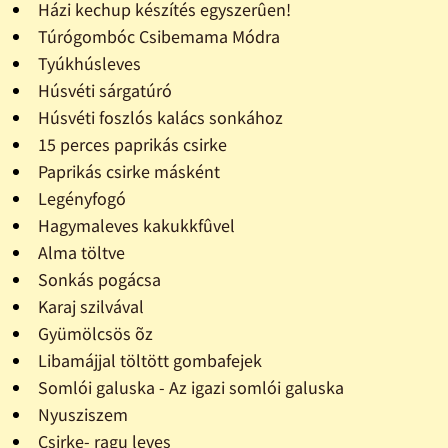
Házi kechup készítés egyszerûen!
Túrógombóc Csibemama Módra
Tyúkhúsleves
Húsvéti sárgatúró
Húsvéti foszlós kalács sonkához
15 perces paprikás csirke
Paprikás csirke másként
Legényfogó
Hagymaleves kakukkfûvel
Alma töltve
Sonkás pogácsa
Karaj szilvával
Gyümölcsös õz
Libamájjal töltött gombafejek
Somlói galuska - Az igazi somlói galuska
Nyusziszem
Csirke- ragu leves