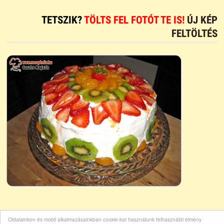
TETSZIK?
TÖLTS FEL FOTÓT TE IS!
ÚJ KÉP
FELTÖLTÉS
Oldalainkon és mobil alkalmazásainkban cookie-kat használunk felhasználói élmény