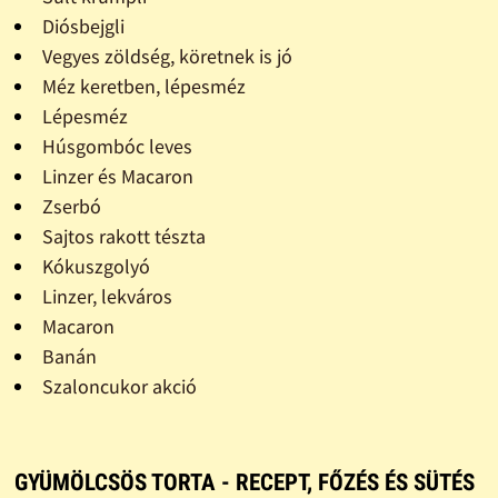
Diósbejgli
Vegyes zöldség, köretnek is jó
Méz keretben, lépesméz
Lépesméz
Húsgombóc leves
Linzer és Macaron
Zserbó
Sajtos rakott tészta
Kókuszgolyó
Linzer, lekváros
Macaron
Banán
Szaloncukor akció
GYÜMÖLCSÖS TORTA - RECEPT, FŐZÉS ÉS SÜTÉS