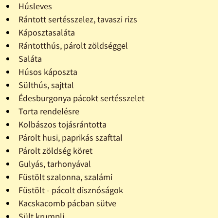
Húsleves
Rántott sertésszelez, tavaszi rizs
Káposztasaláta
Rántotthús, párolt zöldséggel
Saláta
Húsos káposzta
Sülthús, sajttal
Édesburgonya pácokt sertésszelet
Torta rendelésre
Kolbászos tojásrántotta
Párolt husi, paprikás szafttal
Párolt zöldség köret
Gulyás, tarhonyával
Füstölt szalonna, szalámi
Füstölt - pácolt disznóságok
Kacskacomb pácban sütve
Sült krumpli