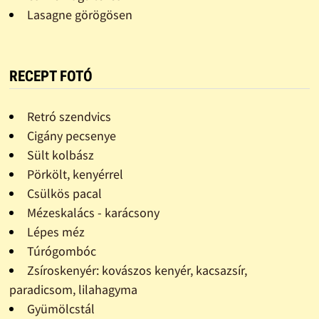
Lasagne görögösen
RECEPT FOTÓ
Retró szendvics
Cigány pecsenye
Sült kolbász
Pörkölt, kenyérrel
Csülkös pacal
Mézeskalács - karácsony
Lépes méz
Túrógombóc
Zsíroskenyér: kovászos kenyér, kacsazsír,
paradicsom, lilahagyma
Gyümölcstál