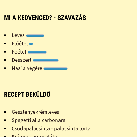
MI A KEDVENCED? - SZAVAZÁS
Leves
Előétel
Főétel
Desszert
Nasi a végére
RECEPT BEKÜLDŐ
Gesztenyekrémleves
Spagetti alla carbonara
Csodapalacsinta - palacsinta torta
Krémes szõlõsaláta