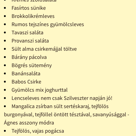
Fasírtos sünike
Brokkolikrémleves
Rumos tejszínes gyümölcsleves
Tavaszi saláta
Provanszi saláta
Sült alma csirkemájjal töltve
Bárány pácolva
Bögrés sütemény
Banánsaláta
Babos Csirke
Gyümölcs mix joghurttal
Lencseleves nem csak Szilveszter napján jó!
Mangalica zsírban sült sertéskaraj, tejfölös
burgonyával, tejföllel öntött tésztával, savanyúsággal -
Ágnes asszony módra
Tejfölös, vajas pogácsa