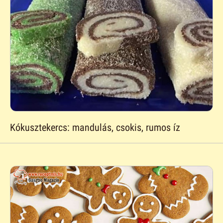
Kókusztekercs: mandulás, csokis, rumos íz