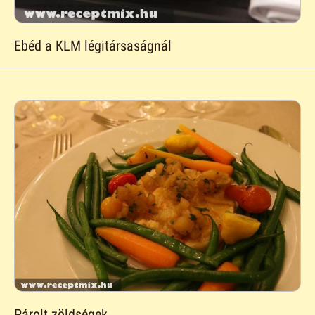
Ebéd a KLM légitársaságnál
Párolt zöldségek