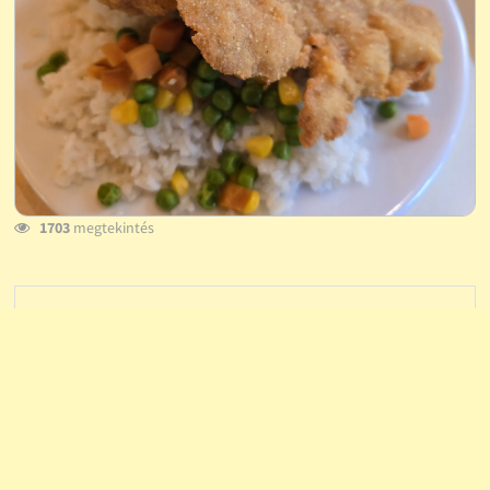
1703
megtekintés