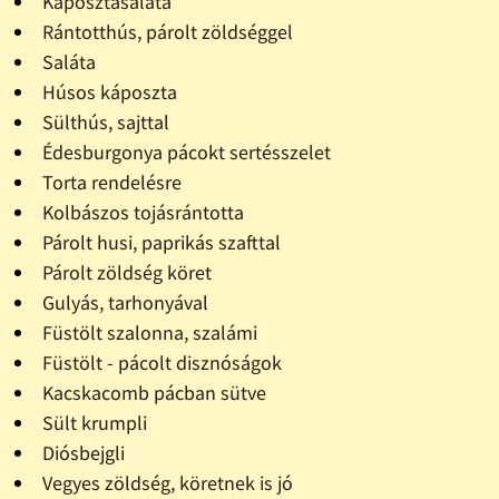
Káposztasaláta
Rántotthús, párolt zöldséggel
Saláta
Húsos káposzta
Sülthús, sajttal
Édesburgonya pácokt sertésszelet
Torta rendelésre
Kolbászos tojásrántotta
Párolt husi, paprikás szafttal
Párolt zöldség köret
Gulyás, tarhonyával
Füstölt szalonna, szalámi
Füstölt - pácolt disznóságok
Kacskacomb pácban sütve
Sült krumpli
Diósbejgli
Vegyes zöldség, köretnek is jó