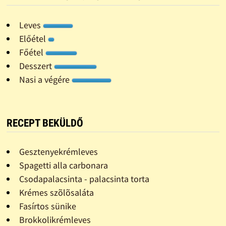
Leves
Előétel
Főétel
Desszert
Nasi a végére
RECEPT BEKÜLDŐ
Gesztenyekrémleves
Spagetti alla carbonara
Csodapalacsinta - palacsinta torta
Krémes szõlõsaláta
Fasírtos sünike
Brokkolikrémleves