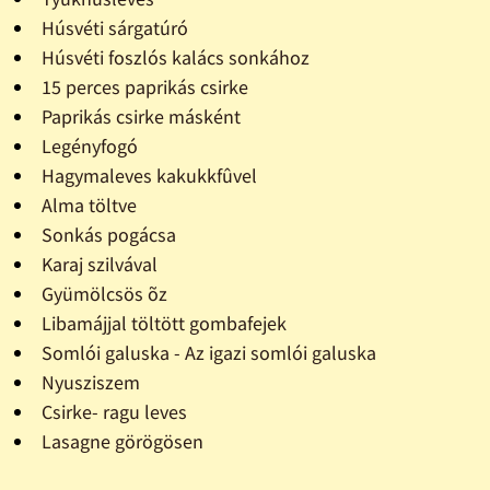
Húsvéti sárgatúró
Húsvéti foszlós kalács sonkához
15 perces paprikás csirke
Paprikás csirke másként
Legényfogó
Hagymaleves kakukkfûvel
Alma töltve
Sonkás pogácsa
Karaj szilvával
Gyümölcsös õz
Libamájjal töltött gombafejek
Somlói galuska - Az igazi somlói galuska
Nyusziszem
Csirke- ragu leves
Lasagne görögösen