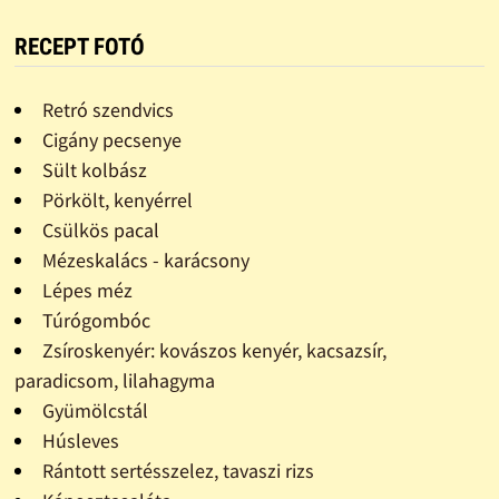
RECEPT FOTÓ
Retró szendvics
Cigány pecsenye
Sült kolbász
Pörkölt, kenyérrel
Csülkös pacal
Mézeskalács - karácsony
Lépes méz
Túrógombóc
Zsíroskenyér: kovászos kenyér, kacsazsír,
paradicsom, lilahagyma
Gyümölcstál
Húsleves
Rántott sertésszelez, tavaszi rizs