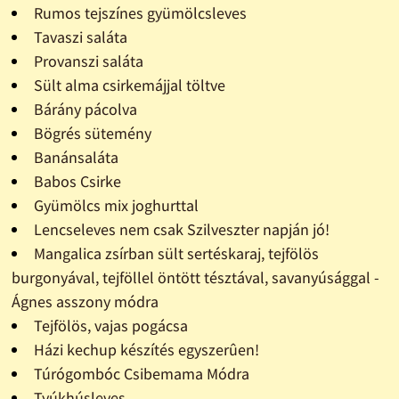
Rumos tejszínes gyümölcsleves
Tavaszi saláta
Provanszi saláta
Sült alma csirkemájjal töltve
Bárány pácolva
Bögrés sütemény
Banánsaláta
Babos Csirke
Gyümölcs mix joghurttal
Lencseleves nem csak Szilveszter napján jó!
Mangalica zsírban sült sertéskaraj, tejfölös
burgonyával, tejföllel öntött tésztával, savanyúsággal -
Ágnes asszony módra
Tejfölös, vajas pogácsa
Házi kechup készítés egyszerûen!
Túrógombóc Csibemama Módra
Tyúkhúsleves