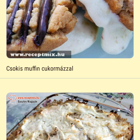
Csokis muffin cukormázzal