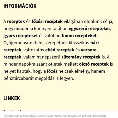
INFORMÁCIÓK
A
receptek
és
főzési receptek
világában oldalunk célja,
hogy mindenki könnyen találjon
egyszerű recepteket
,
gyors recepteket
és valóban
finom recepteket
.
Gyűjteményünkben szerepelnek klasszikus
házi
receptek
, változatos
ebéd receptek
és
vacsora
receptek
, valamint népszerű
sütemény receptek
is. A
mindennapokra szánt ötletek mellett
olcsó receptek
is
helyet kaptak, hogy a főzés ne csak élmény, hanem
pénztárcabarát megoldás is legyen.
LINKEK
Bohócdoktor
Oldalainkon és mobil alkalmazásainkban cookie-kat használunk felhasználói élmény