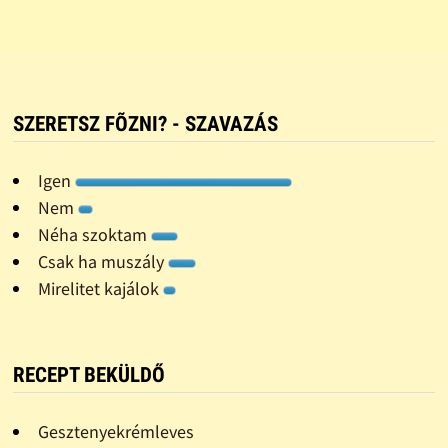
SZERETSZ FÕZNI? - SZAVAZÁS
Igen
Nem
Néha szoktam
Csak ha muszály
Mirelitet kajálok
RECEPT BEKÜLDŐ
Gesztenyekrémleves