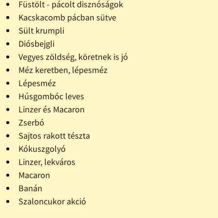
Füstölt - pácolt disznóságok
Kacskacomb pácban sütve
Sült krumpli
Diósbejgli
Vegyes zöldség, köretnek is jó
Méz keretben, lépesméz
Lépesméz
Húsgombóc leves
Linzer és Macaron
Zserbó
Sajtos rakott tészta
Kókuszgolyó
Linzer, lekváros
Macaron
Banán
Szaloncukor akció