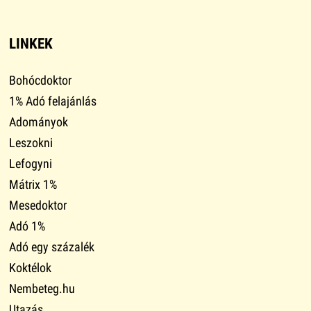
LINKEK
Bohócdoktor
1% Adó felajánlás
Adományok
Leszokni
Lefogyni
Mátrix 1%
Mesedoktor
Adó 1%
Adó egy százalék
Koktélok
Nembeteg.hu
Utazás