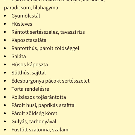
paradicsom, lilahagyma
Gyümölcstál
Húsleves
Rántott sertésszelez, tavaszi rizs
Káposztasaláta
Rántotthús, párolt zöldséggel
Saláta
Húsos káposzta
Sülthús, sajttal
Édesburgonya pácokt sertésszelet
Torta rendelésre
Kolbászos tojásrántotta
Párolt husi, paprikás szafttal
Párolt zöldség köret
Gulyás, tarhonyával
Füstölt szalonna, szalámi