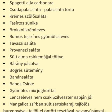
Spagetti alla carbonara
Csodapalacsinta - palacsinta torta
Krémes szõlõsaláta
Fasírtos sünike
Brokkolikrémleves
Rumos tejszínes gyümölcsleves
Tavaszi saláta
Provanszi saláta
Sült alma csirkemájjal töltve
Bárány pácolva
Bögrés sütemény
Banánsaláta
Babos Csirke
Gyümölcs mix joghurttal
Lencseleves nem csak Szilveszter napján jó!
Mangalica zsírban sült sertéskaraj, tejfölös
burgonyával, tejföllel öntött tésztával, savanyúsággal -