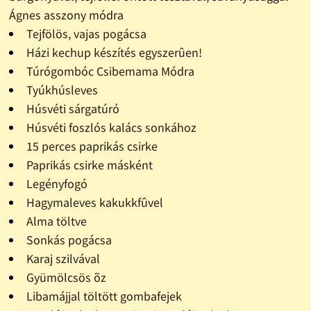
Ágnes asszony módra
Tejfölös, vajas pogácsa
Házi kechup készítés egyszerûen!
Túrógombóc Csibemama Módra
Tyúkhúsleves
Húsvéti sárgatúró
Húsvéti foszlós kalács sonkához
15 perces paprikás csirke
Paprikás csirke másként
Legényfogó
Hagymaleves kakukkfûvel
Alma töltve
Sonkás pogácsa
Karaj szilvával
Gyümölcsös õz
Libamájjal töltött gombafejek