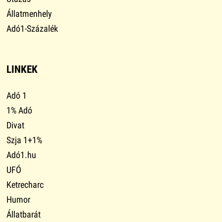
Állatmenhely
Adó1-Százalék
LINKEK
Adó 1
1% Adó
Divat
Szja 1+1%
Adó1.hu
UFÓ
Ketrecharc
Humor
Állatbarát