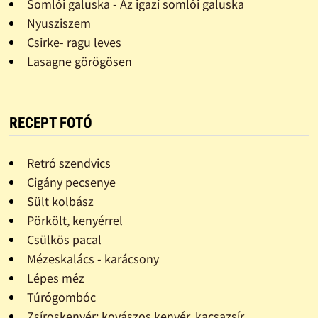
Somlói galuska - Az igazi somlói galuska
Nyusziszem
Csirke- ragu leves
Lasagne görögösen
RECEPT FOTÓ
Retró szendvics
Cigány pecsenye
Sült kolbász
Pörkölt, kenyérrel
Csülkös pacal
Mézeskalács - karácsony
Lépes méz
Túrógombóc
Zsíroskenyér: kovászos kenyér, kacsazsír,