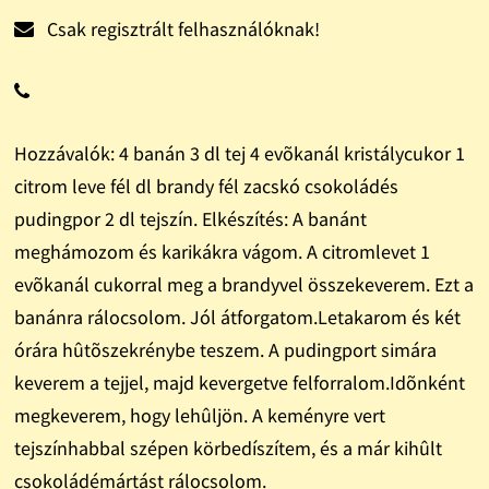
Csak regisztrált felhasználóknak!
Hozzávalók: 4 banán 3 dl tej 4 evõkanál kristálycukor 1
citrom leve fél dl brandy fél zacskó csokoládés
pudingpor 2 dl tejszín. Elkészítés: A banánt
meghámozom és karikákra vágom. A citromlevet 1
evõkanál cukorral meg a brandyvel összekeverem. Ezt a
banánra rálocsolom. Jól átforgatom.Letakarom és két
órára hûtõszekrénybe teszem. A pudingport simára
keverem a tejjel, majd kevergetve felforralom.Idõnként
megkeverem, hogy lehûljön. A keményre vert
tejszínhabbal szépen körbedíszítem, és a már kihûlt
csokoládémártást rálocsolom.