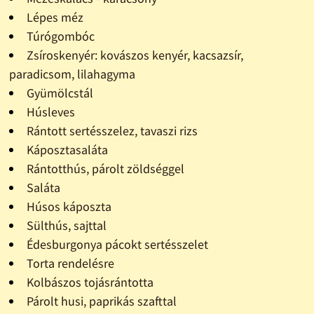
Lépes méz
Túrógombóc
Zsíroskenyér: kovászos kenyér, kacsazsír,
paradicsom, lilahagyma
Gyümölcstál
Húsleves
Rántott sertésszelez, tavaszi rizs
Káposztasaláta
Rántotthús, párolt zöldséggel
Saláta
Húsos káposzta
Sülthús, sajttal
Édesburgonya pácokt sertésszelet
Torta rendelésre
Kolbászos tojásrántotta
Párolt husi, paprikás szafttal