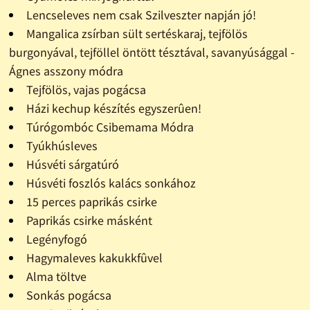
Lencseleves nem csak Szilveszter napján jó!
Mangalica zsírban sült sertéskaraj, tejfölös
burgonyával, tejföllel öntött tésztával, savanyúsággal -
Ágnes asszony módra
Tejfölös, vajas pogácsa
Házi kechup készítés egyszerûen!
Túrógombóc Csibemama Módra
Tyúkhúsleves
Húsvéti sárgatúró
Húsvéti foszlós kalács sonkához
15 perces paprikás csirke
Paprikás csirke másként
Legényfogó
Hagymaleves kakukkfûvel
Alma töltve
Sonkás pogácsa