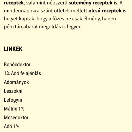
receptek
, valamint népszerű
sütemény receptek
is. A
mindennapokra szánt ötletek mellett
olcsó receptek
is
helyet kaptak, hogy a főzés ne csak élmény, hanem
pénztárcabarát megoldás is legyen.
LINKEK
Bohócdoktor
1% Adó felajánlás
Adományok
Leszokni
Lefogyni
Mátrix 1%
Mesedoktor
Adó 1%