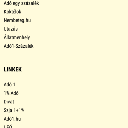
Adó egy százalék
Koktélok
Nembeteg.hu
Utazás
Állatmenhely
Adó1-Százalék
LINKEK
Adó 1
1% Adó
Divat
Szja 1+1%
Adó1.hu
UFÓ