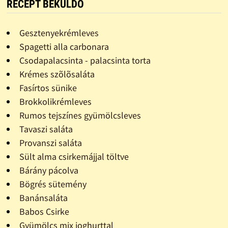
RECEPT BEKÜLDŐ
Gesztenyekrémleves
Spagetti alla carbonara
Csodapalacsinta - palacsinta torta
Krémes szõlõsaláta
Fasírtos sünike
Brokkolikrémleves
Rumos tejszínes gyümölcsleves
Tavaszi saláta
Provanszi saláta
Sült alma csirkemájjal töltve
Bárány pácolva
Bögrés sütemény
Banánsaláta
Babos Csirke
Gyümölcs mix joghurttal