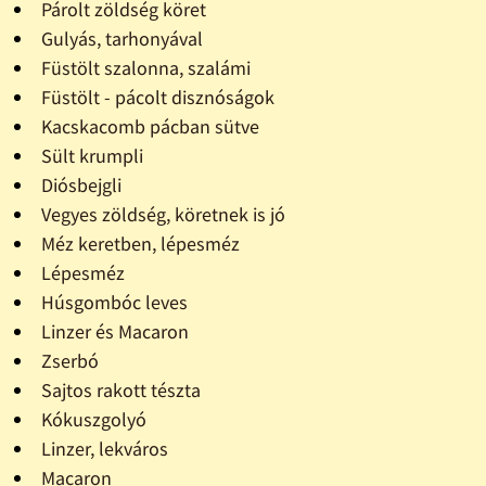
Párolt zöldség köret
Gulyás, tarhonyával
Füstölt szalonna, szalámi
Füstölt - pácolt disznóságok
Kacskacomb pácban sütve
Sült krumpli
Diósbejgli
Vegyes zöldség, köretnek is jó
Méz keretben, lépesméz
Lépesméz
Húsgombóc leves
Linzer és Macaron
Zserbó
Sajtos rakott tészta
Kókuszgolyó
Linzer, lekváros
Macaron