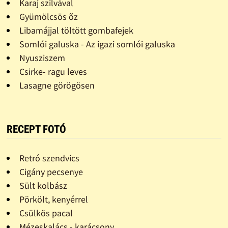
Karaj szilvával
Gyümölcsös õz
Libamájjal töltött gombafejek
Somlói galuska - Az igazi somlói galuska
Nyusziszem
Csirke- ragu leves
Lasagne görögösen
RECEPT FOTÓ
Retró szendvics
Cigány pecsenye
Sült kolbász
Pörkölt, kenyérrel
Csülkös pacal
Mézeskalács - karácsony