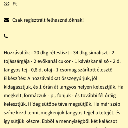
Ft
Csak regisztrált felhasználóknak!
Hozzávalók: - 20 dkg rétesliszt - 34 dkg simaliszt - 2
tojássárgája - 2 evõkanál cukor - 1 kávéskanál só - 2 dl
langyos tej - 0,8 dl olaj - 1 csomag szárított élesztõ
Elkészítés: A hozzávalókat összegyúrjuk, jól
kidagasztjuk, és 1 órán át langyos helyen kelesztjük. Ha
megkelt, formázzuk - pl. fonjuk - és további fél óráig
kelesztjük. Hideg sütõbe téve megsütjük. Ha már szép
színe kezd lenni, megkenjük langyos tejjel a tetejét, és
így sütjük készre. Ebbõl a mennyiségbõl két kalácsot