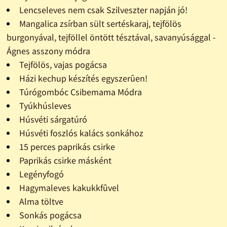
Lencseleves nem csak Szilveszter napján jó!
Mangalica zsírban sült sertéskaraj, tejfölös
burgonyával, tejföllel öntött tésztával, savanyúsággal -
Ágnes asszony módra
Tejfölös, vajas pogácsa
Házi kechup készítés egyszerûen!
Túrógombóc Csibemama Módra
Tyúkhúsleves
Húsvéti sárgatúró
Húsvéti foszlós kalács sonkához
15 perces paprikás csirke
Paprikás csirke másként
Legényfogó
Hagymaleves kakukkfûvel
Alma töltve
Sonkás pogácsa