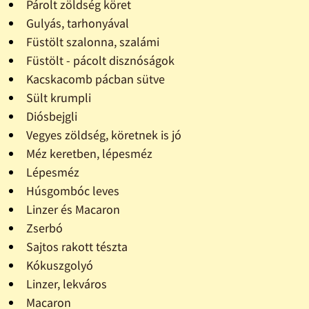
Párolt zöldség köret
Gulyás, tarhonyával
Füstölt szalonna, szalámi
Füstölt - pácolt disznóságok
Kacskacomb pácban sütve
Sült krumpli
Diósbejgli
Vegyes zöldség, köretnek is jó
Méz keretben, lépesméz
Lépesméz
Húsgombóc leves
Linzer és Macaron
Zserbó
Sajtos rakott tészta
Kókuszgolyó
Linzer, lekváros
Macaron