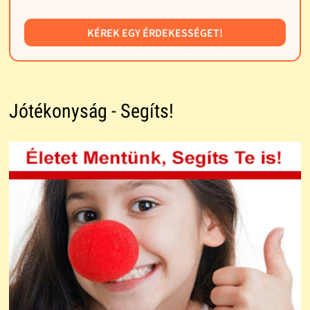
KÉREK EGY ÉRDEKESSÉGET!
Jótékonyság - Segíts!