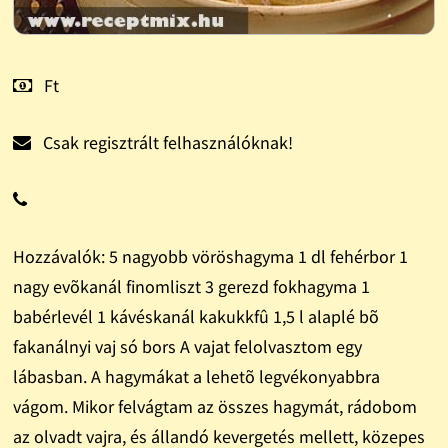
Ft
Csak regisztrált felhasználóknak!
Hozzávalók: 5 nagyobb vöröshagyma 1 dl fehérbor 1
nagy evõkanál finomliszt 3 gerezd fokhagyma 1
babérlevél 1 kávéskanál kakukkfû 1,5 l alaplé bõ
fakanálnyi vaj só bors A vajat felolvasztom egy
lábasban. A hagymákat a lehetõ legvékonyabbra
vágom. Mikor felvágtam az összes hagymát, rádobom
az olvadt vajra, és állandó kevergetés mellett, közepes