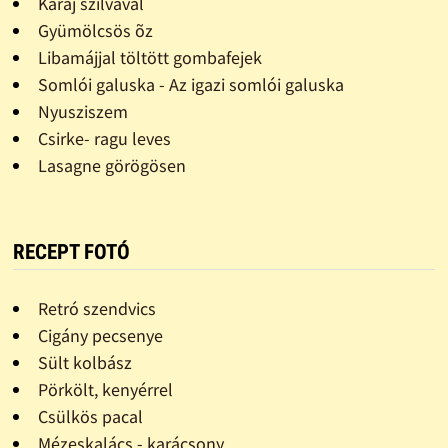
Karaj szilvával
Gyümölcsös õz
Libamájjal töltött gombafejek
Somlói galuska - Az igazi somlói galuska
Nyusziszem
Csirke- ragu leves
Lasagne görögösen
RECEPT FOTÓ
Retró szendvics
Cigány pecsenye
Sült kolbász
Pörkölt, kenyérrel
Csülkös pacal
Mézeskalács - karácsony