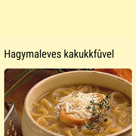
Hagymaleves kakukkfûvel