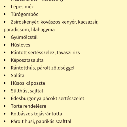
Lépes méz
Túrógombóc
Zsíroskenyér: kovászos kenyér, kacsazsír,
paradicsom, lilahagyma
Gyümölcstál
Húsleves
Rántott sertésszelez, tavaszi rizs
Káposztasaláta
Rántotthús, párolt zöldséggel
Saláta
Húsos káposzta
Sülthús, sajttal
Édesburgonya pácokt sertésszelet
Torta rendelésre
Kolbászos tojásrántotta
Párolt husi, paprikás szafttal