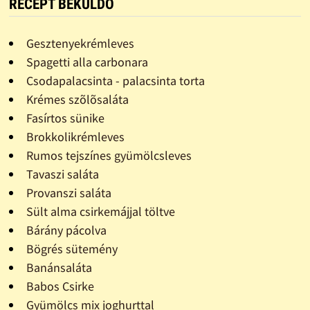
RECEPT BEKÜLDŐ
Gesztenyekrémleves
Spagetti alla carbonara
Csodapalacsinta - palacsinta torta
Krémes szõlõsaláta
Fasírtos sünike
Brokkolikrémleves
Rumos tejszínes gyümölcsleves
Tavaszi saláta
Provanszi saláta
Sült alma csirkemájjal töltve
Bárány pácolva
Bögrés sütemény
Banánsaláta
Babos Csirke
Gyümölcs mix joghurttal