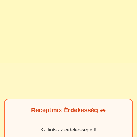
Receptmix Érdekesség 🥗
Kattints az érdekességért!