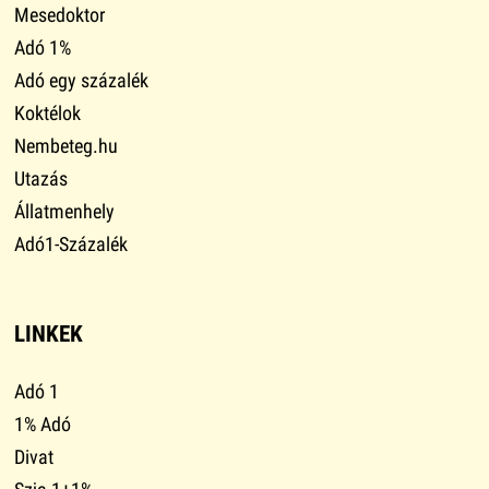
Mesedoktor
Adó 1%
Adó egy százalék
Koktélok
Nembeteg.hu
Utazás
Állatmenhely
Adó1-Százalék
LINKEK
Adó 1
1% Adó
Divat