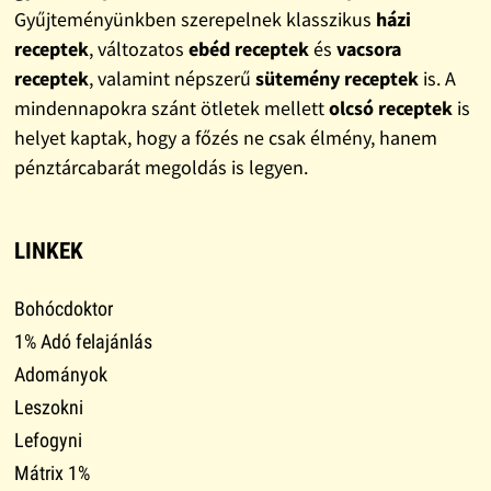
Gyűjteményünkben szerepelnek klasszikus
házi
receptek
, változatos
ebéd receptek
és
vacsora
receptek
, valamint népszerű
sütemény receptek
is. A
mindennapokra szánt ötletek mellett
olcsó receptek
is
helyet kaptak, hogy a főzés ne csak élmény, hanem
pénztárcabarát megoldás is legyen.
LINKEK
Bohócdoktor
1% Adó felajánlás
Adományok
Leszokni
Lefogyni
Mátrix 1%