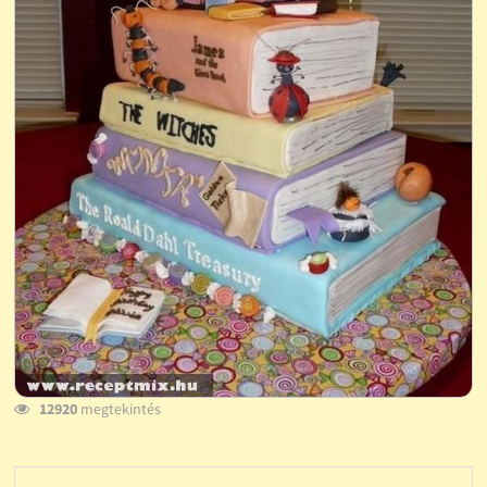
12920
megtekintés