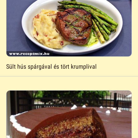
Sült hús spárgával és tört krumplival