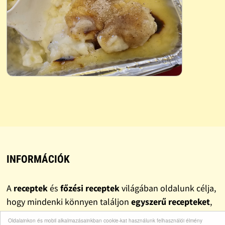
INFORMÁCIÓK
A
receptek
és
főzési receptek
világában oldalunk célja,
hogy mindenki könnyen találjon
egyszerű recepteket
,
gyors recepteket
és valóban
finom recepteket
.
Oldalainkon és mobil alkalmazásainkban cookie-kat használunk felhasználói élmény