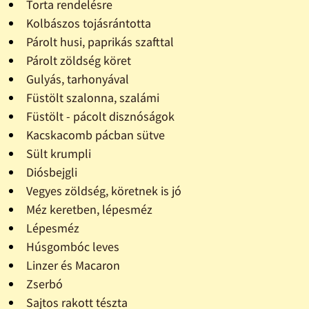
Torta rendelésre
Kolbászos tojásrántotta
Párolt husi, paprikás szafttal
Párolt zöldség köret
Gulyás, tarhonyával
Füstölt szalonna, szalámi
Füstölt - pácolt disznóságok
Kacskacomb pácban sütve
Sült krumpli
Diósbejgli
Vegyes zöldség, köretnek is jó
Méz keretben, lépesméz
Lépesméz
Húsgombóc leves
Linzer és Macaron
Zserbó
Sajtos rakott tészta