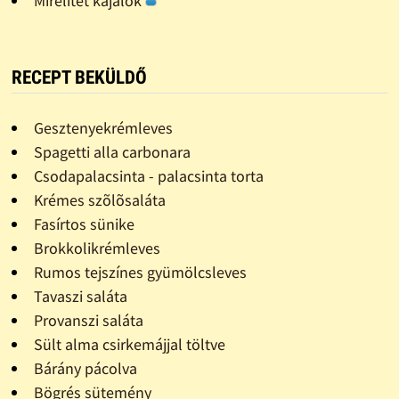
Mirelitet kajálok
RECEPT BEKÜLDŐ
Gesztenyekrémleves
Spagetti alla carbonara
Csodapalacsinta - palacsinta torta
Krémes szõlõsaláta
Fasírtos sünike
Brokkolikrémleves
Rumos tejszínes gyümölcsleves
Tavaszi saláta
Provanszi saláta
Sült alma csirkemájjal töltve
Bárány pácolva
Bögrés sütemény