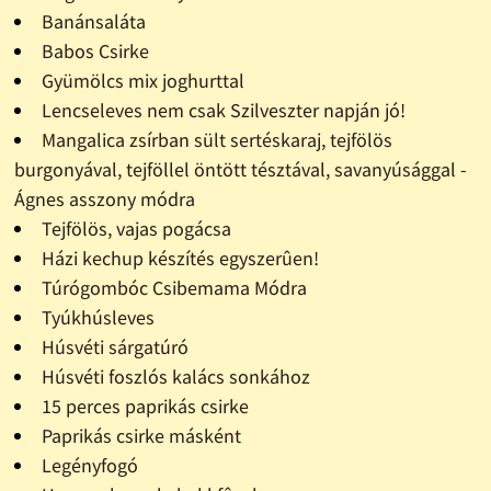
Banánsaláta
Babos Csirke
Gyümölcs mix joghurttal
Lencseleves nem csak Szilveszter napján jó!
Mangalica zsírban sült sertéskaraj, tejfölös
burgonyával, tejföllel öntött tésztával, savanyúsággal -
Ágnes asszony módra
Tejfölös, vajas pogácsa
Házi kechup készítés egyszerûen!
Túrógombóc Csibemama Módra
Tyúkhúsleves
Húsvéti sárgatúró
Húsvéti foszlós kalács sonkához
15 perces paprikás csirke
Paprikás csirke másként
Legényfogó