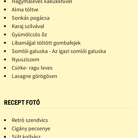
Hagymaleves kakukkfûvel
Alma töltve
Sonkás pogácsa
Karaj szilvával
Gyümölcsös õz
Libamájjal töltött gombafejek
Somlói galuska - Az igazi somlói galuska
Nyusziszem
Csirke- ragu leves
Lasagne görögösen
RECEPT FOTÓ
Retró szendvics
Cigány pecsenye
Sült kolbász