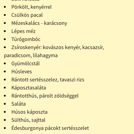
Pörkölt, kenyérrel
Csülkös pacal
Mézeskalács - karácsony
Lépes méz
Túrógombóc
Zsíroskenyér: kovászos kenyér, kacsazsír,
paradicsom, lilahagyma
Gyümölcstál
Húsleves
Rántott sertésszelez, tavaszi rizs
Káposztasaláta
Rántotthús, párolt zöldséggel
Saláta
Húsos káposzta
Sülthús, sajttal
Édesburgonya pácokt sertésszelet