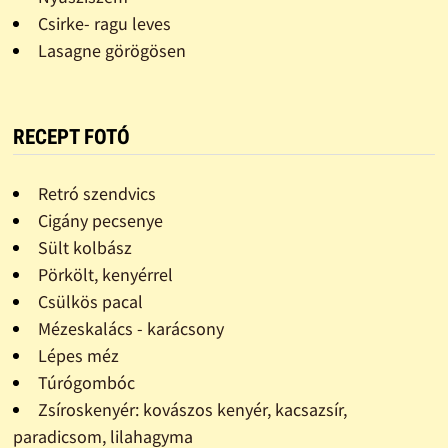
Csirke- ragu leves
Lasagne görögösen
RECEPT FOTÓ
Retró szendvics
Cigány pecsenye
Sült kolbász
Pörkölt, kenyérrel
Csülkös pacal
Mézeskalács - karácsony
Lépes méz
Túrógombóc
Zsíroskenyér: kovászos kenyér, kacsazsír,
paradicsom, lilahagyma