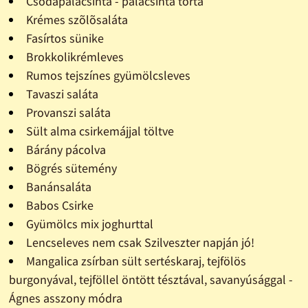
Csodapalacsinta - palacsinta torta
Krémes szõlõsaláta
Fasírtos sünike
Brokkolikrémleves
Rumos tejszínes gyümölcsleves
Tavaszi saláta
Provanszi saláta
Sült alma csirkemájjal töltve
Bárány pácolva
Bögrés sütemény
Banánsaláta
Babos Csirke
Gyümölcs mix joghurttal
Lencseleves nem csak Szilveszter napján jó!
Mangalica zsírban sült sertéskaraj, tejfölös
burgonyával, tejföllel öntött tésztával, savanyúsággal -
Ágnes asszony módra