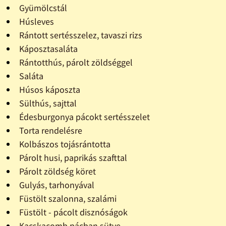
Gyümölcstál
Húsleves
Rántott sertésszelez, tavaszi rizs
Káposztasaláta
Rántotthús, párolt zöldséggel
Saláta
Húsos káposzta
Sülthús, sajttal
Édesburgonya pácokt sertésszelet
Torta rendelésre
Kolbászos tojásrántotta
Párolt husi, paprikás szafttal
Párolt zöldség köret
Gulyás, tarhonyával
Füstölt szalonna, szalámi
Füstölt - pácolt disznóságok
Kacskacomb pácban sütve