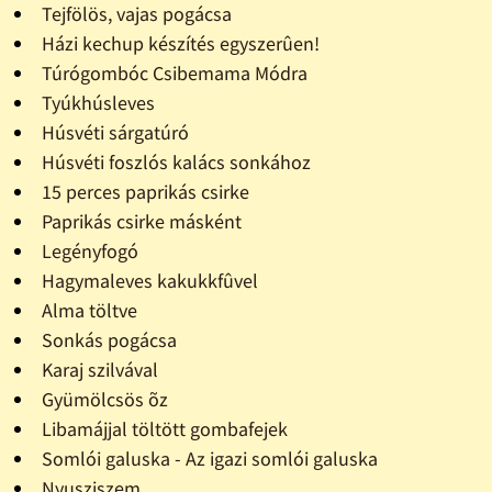
Tejfölös, vajas pogácsa
Házi kechup készítés egyszerûen!
Túrógombóc Csibemama Módra
Tyúkhúsleves
Húsvéti sárgatúró
Húsvéti foszlós kalács sonkához
15 perces paprikás csirke
Paprikás csirke másként
Legényfogó
Hagymaleves kakukkfûvel
Alma töltve
Sonkás pogácsa
Karaj szilvával
Gyümölcsös õz
Libamájjal töltött gombafejek
Somlói galuska - Az igazi somlói galuska
Nyusziszem