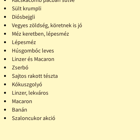
Sült krumpli
Diósbejgli
Vegyes zöldség, köretnek is jó
Méz keretben, lépesméz
Lépesméz
Húsgombóc leves
Linzer és Macaron
Zserbó
Sajtos rakott tészta
Kókuszgolyó
Linzer, lekváros
Macaron
Banán
Szaloncukor akció