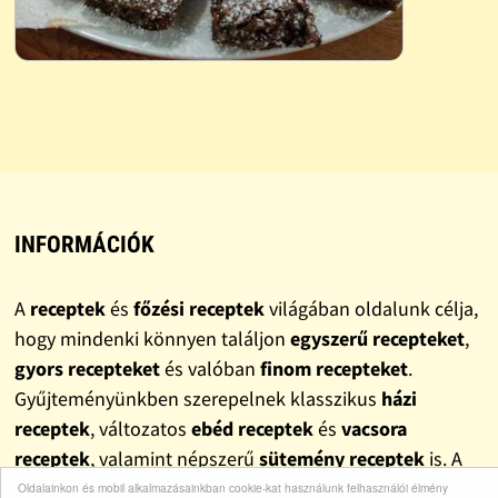
INFORMÁCIÓK
A
receptek
és
főzési receptek
világában oldalunk célja,
hogy mindenki könnyen találjon
egyszerű recepteket
,
gyors recepteket
és valóban
finom recepteket
.
Gyűjteményünkben szerepelnek klasszikus
házi
receptek
, változatos
ebéd receptek
és
vacsora
receptek
, valamint népszerű
sütemény receptek
is. A
mindennapokra szánt ötletek mellett
olcsó receptek
is
Oldalainkon és mobil alkalmazásainkban cookie-kat használunk felhasználói élmény