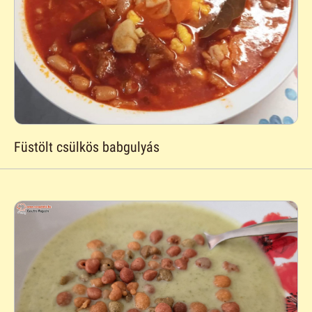
Füstölt csülkös babgulyás