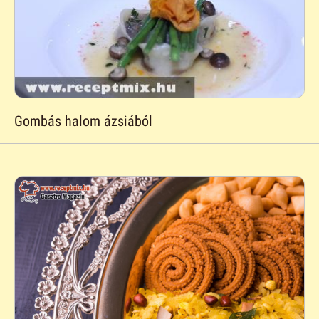
Gombás halom ázsiából