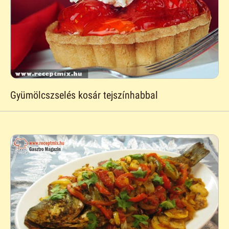
Gyümölcszselés kosár tejszínhabbal