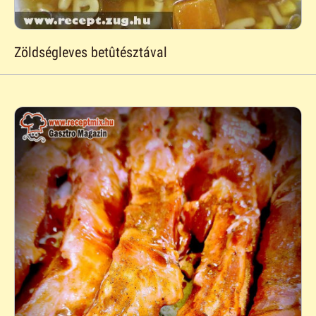
Zöldségleves betûtésztával