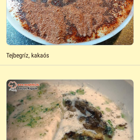
Tejbegríz, kakaós