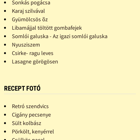
Sonkás pogácsa
Karaj szilvával
Gyümölcsös õz
Libamájjal töltött gombafejek
Somlói galuska - Az igazi somlói galuska
Nyusziszem
Csirke- ragu leves
Lasagne görögösen
RECEPT FOTÓ
Retró szendvics
Cigány pecsenye
Sült kolbász
Pörkölt, kenyérrel
Csülkös pacal