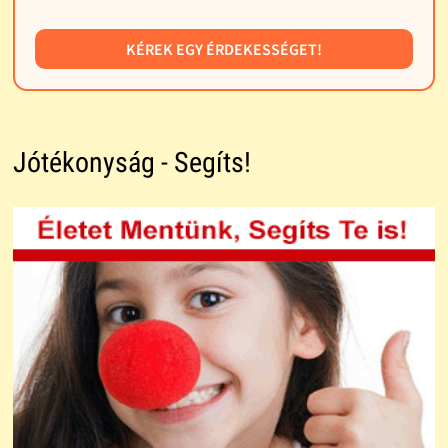
KÉREK EGY ÉRDEKESSÉGET!
Jótékonyság - Segíts!