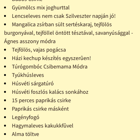
Gyümölcs mix joghurttal
Lencseleves nem csak Szilveszter napján jó!
Mangalica zsírban sült sertéskaraj, tejfölös
burgonyával, tejföllel öntött tésztával, savanyúsággal -
Ágnes asszony módra
Tejfölös, vajas pogácsa
Házi kechup készítés egyszerûen!
Túrógombóc Csibemama Módra
Tyúkhúsleves
Húsvéti sárgatúró
Húsvéti foszlós kalács sonkához
15 perces paprikás csirke
Paprikás csirke másként
Legényfogó
Hagymaleves kakukkfûvel
Alma töltve