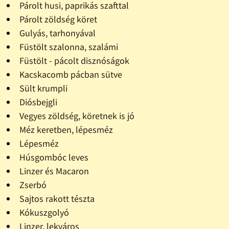
Párolt husi, paprikás szafttal
Párolt zöldség köret
Gulyás, tarhonyával
Füstölt szalonna, szalámi
Füstölt - pácolt disznóságok
Kacskacomb pácban sütve
Sült krumpli
Diósbejgli
Vegyes zöldség, köretnek is jó
Méz keretben, lépesméz
Lépesméz
Húsgombóc leves
Linzer és Macaron
Zserbó
Sajtos rakott tészta
Kókuszgolyó
Linzer, lekváros