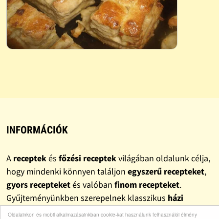
INFORMÁCIÓK
A
receptek
és
főzési receptek
világában oldalunk célja,
hogy mindenki könnyen találjon
egyszerű recepteket
,
gyors recepteket
és valóban
finom recepteket
.
Gyűjteményünkben szerepelnek klasszikus
házi
receptek
, változatos
ebéd receptek
és
vacsora
Oldalainkon és mobil alkalmazásainkban cookie-kat használunk felhasználói élmény