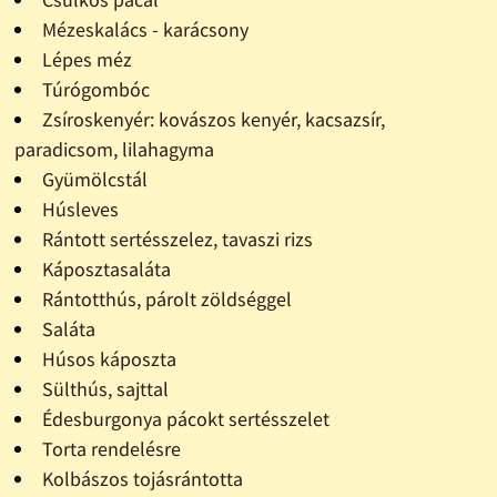
Mézeskalács - karácsony
Lépes méz
Túrógombóc
Zsíroskenyér: kovászos kenyér, kacsazsír,
paradicsom, lilahagyma
Gyümölcstál
Húsleves
Rántott sertésszelez, tavaszi rizs
Káposztasaláta
Rántotthús, párolt zöldséggel
Saláta
Húsos káposzta
Sülthús, sajttal
Édesburgonya pácokt sertésszelet
Torta rendelésre
Kolbászos tojásrántotta