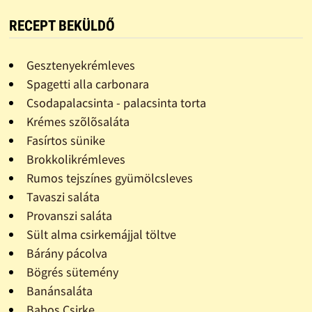
RECEPT BEKÜLDŐ
Gesztenyekrémleves
Spagetti alla carbonara
Csodapalacsinta - palacsinta torta
Krémes szõlõsaláta
Fasírtos sünike
Brokkolikrémleves
Rumos tejszínes gyümölcsleves
Tavaszi saláta
Provanszi saláta
Sült alma csirkemájjal töltve
Bárány pácolva
Bögrés sütemény
Banánsaláta
Babos Csirke