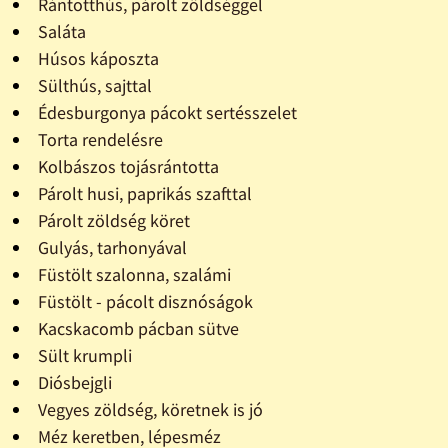
Rántotthús, párolt zöldséggel
Saláta
Húsos káposzta
Sülthús, sajttal
Édesburgonya pácokt sertésszelet
Torta rendelésre
Kolbászos tojásrántotta
Párolt husi, paprikás szafttal
Párolt zöldség köret
Gulyás, tarhonyával
Füstölt szalonna, szalámi
Füstölt - pácolt disznóságok
Kacskacomb pácban sütve
Sült krumpli
Diósbejgli
Vegyes zöldség, köretnek is jó
Méz keretben, lépesméz