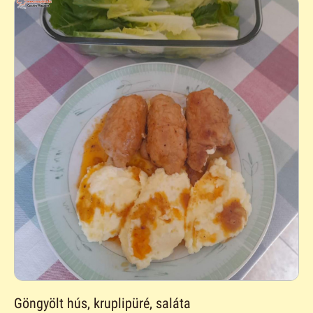
Göngyölt hús, kruplipüré, saláta