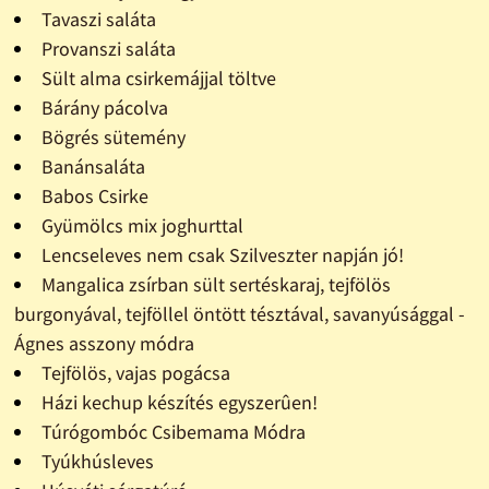
Tavaszi saláta
Provanszi saláta
Sült alma csirkemájjal töltve
Bárány pácolva
Bögrés sütemény
Banánsaláta
Babos Csirke
Gyümölcs mix joghurttal
Lencseleves nem csak Szilveszter napján jó!
Mangalica zsírban sült sertéskaraj, tejfölös
burgonyával, tejföllel öntött tésztával, savanyúsággal -
Ágnes asszony módra
Tejfölös, vajas pogácsa
Házi kechup készítés egyszerûen!
Túrógombóc Csibemama Módra
Tyúkhúsleves