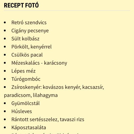
RECEPT FOTÓ
Retró szendvics
Cigány pecsenye
Sült kolbász
Pörkölt, kenyérrel
Csülkös pacal
Mézeskalács - karácsony
Lépes méz
Túrógombóc
Zsíroskenyér: kovászos kenyér, kacsazsír,
paradicsom, lilahagyma
Gyümölcstál
Húsleves
Rántott sertésszelez, tavaszi rizs
Káposztasaláta