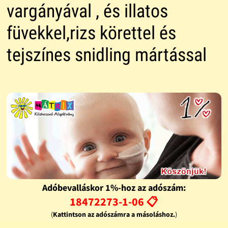
vargányával , és illatos
füvekkel,rizs körettel és
tejszínes snidling mártással
Adóbevalláskor 1%-hoz az adószám:
18472273-1-06 📋
(
Kattintson az adószámra a másoláshoz.
)