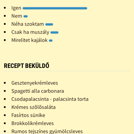
Igen
Nem
Néha szoktam
Csak ha muszály
Mirelitet kajálok
RECEPT BEKÜLDŐ
Gesztenyekrémleves
Spagetti alla carbonara
Csodapalacsinta - palacsinta torta
Krémes szõlõsaláta
Fasírtos sünike
Brokkolikrémleves
Rumos tejszínes gyümölcsleves