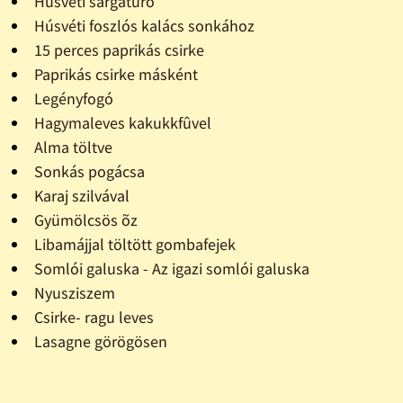
Húsvéti sárgatúró
Húsvéti foszlós kalács sonkához
15 perces paprikás csirke
Paprikás csirke másként
Legényfogó
Hagymaleves kakukkfûvel
Alma töltve
Sonkás pogácsa
Karaj szilvával
Gyümölcsös õz
Libamájjal töltött gombafejek
Somlói galuska - Az igazi somlói galuska
Nyusziszem
Csirke- ragu leves
Lasagne görögösen