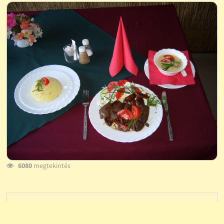
6080
megtekintés