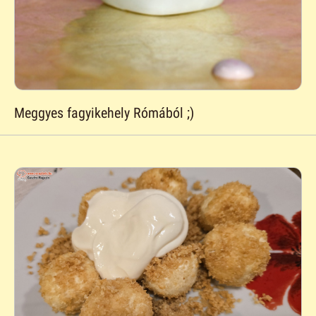
Meggyes fagyikehely Rómából ;)