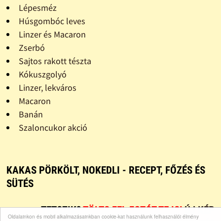
Lépesméz
Húsgombóc leves
Linzer és Macaron
Zserbó
Sajtos rakott tészta
Kókuszgolyó
Linzer, lekváros
Macaron
Banán
Szaloncukor akció
KAKAS PÖRKÖLT, NOKEDLI - RECEPT, FŐZÉS ÉS
SÜTÉS
TETSZIK?
TÖLTS FEL FOTÓT TE IS!
ÚJ KÉP
Oldalainkon és mobil alkalmazásainkban cookie-kat használunk felhasználói élmény