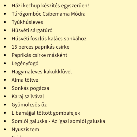
Házi kechup készítés egyszerûen!
Túrógombóc Csibemama Módra
Tyúkhúsleves
Húsvéti sárgatúró
Húsvéti foszlós kalács sonkához
15 perces paprikás csirke
Paprikás csirke másként
Legényfogó
Hagymaleves kakukkfûvel
Alma töltve
Sonkás pogácsa
Karaj szilvával
Gyümölcsös õz
Libamájjal töltött gombafejek
Somlói galuska - Az igazi somlói galuska
Nyusziszem