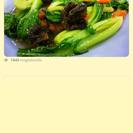
7449
megtekintés