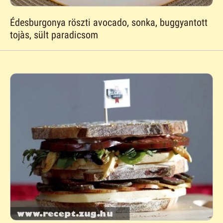
Édesburgonya röszti avocado, sonka, buggyantott
tojàs, sült paradicsom