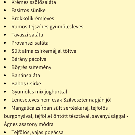
Krémes szõlõsaláta
Fasírtos sünike
Brokkolikrémleves
Rumos tejszínes gyümölcsleves
Tavaszi saláta
Provanszi saláta
Sült alma csirkemájjal töltve
Bárány pácolva
Bögrés sütemény
Banánsaláta
Babos Csirke
Gyümölcs mix joghurttal
Lencseleves nem csak Szilveszter napján jó!
Mangalica zsírban sült sertéskaraj, tejfölös
burgonyával, tejföllel öntött tésztával, savanyúsággal -
Ágnes asszony módra
Tejfölös, vajas pogácsa