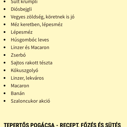
Sült krumpli
Diósbejgli
Vegyes zöldség, köretnek is jó
Méz keretben, lépesméz
Lépesméz
Húsgombóc leves
Linzer és Macaron
Zserbó
Sajtos rakott tészta
Kókuszgolyó
Linzer, lekváros
Macaron
Banán
Szaloncukor akció
TEPERTŐS POGÁCSA - RECEPT, FŐZÉS ÉS SÜTÉS