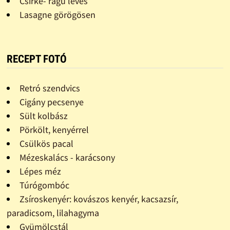
Csirke- ragu leves
Lasagne görögösen
RECEPT FOTÓ
Retró szendvics
Cigány pecsenye
Sült kolbász
Pörkölt, kenyérrel
Csülkös pacal
Mézeskalács - karácsony
Lépes méz
Túrógombóc
Zsíroskenyér: kovászos kenyér, kacsazsír,
paradicsom, lilahagyma
Gyümölcstál