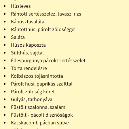
Húsleves
Rántott sertésszelez, tavaszi rizs
Káposztasaláta
Rántotthús, párolt zöldséggel
Saláta
Húsos káposzta
Sülthús, sajttal
Édesburgonya pácokt sertésszelet
Torta rendelésre
Kolbászos tojásrántotta
Párolt husi, paprikás szafttal
Párolt zöldség köret
Gulyás, tarhonyával
Füstölt szalonna, szalámi
Füstölt - pácolt disznóságok
Kacskacomb pácban sütve