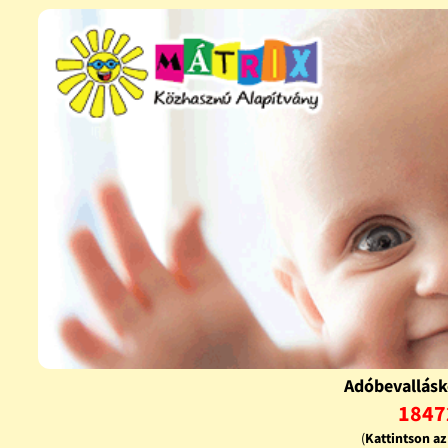
Adóbevallásk
1847
(
Kattintson a