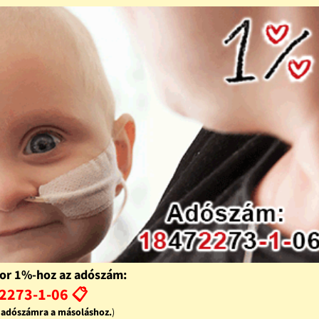
or 1%-hoz az adószám:
2273-1-06 📋
z adószámra a másoláshoz.
)