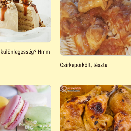
ta különlegesség? Hmm
Csirkepörkölt, tészta