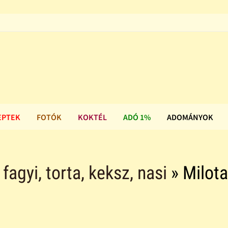
EPTEK
FOTÓK
KOKTÉL
ADÓ 1%
ADOMÁNYOK
agyi, torta, keksz, nasi
» Milota