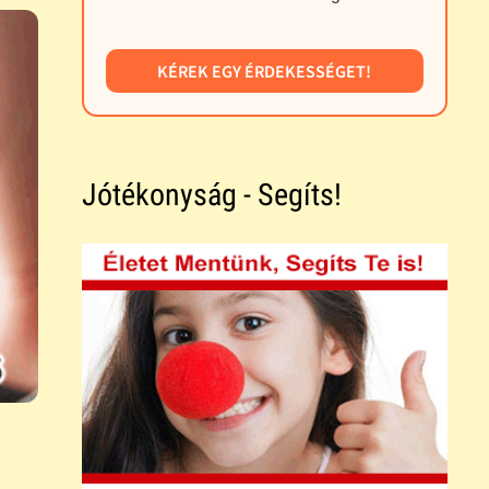
KÉREK EGY ÉRDEKESSÉGET!
Jótékonyság - Segíts!