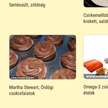
Sertéssült, zöldség
Csirkemellböl
krokett, salá
Omega-3 zsí
Martha Stewart, Ördögi
ételek
csokisfalatok