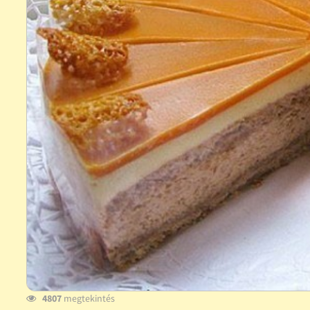
4807
megtekintés