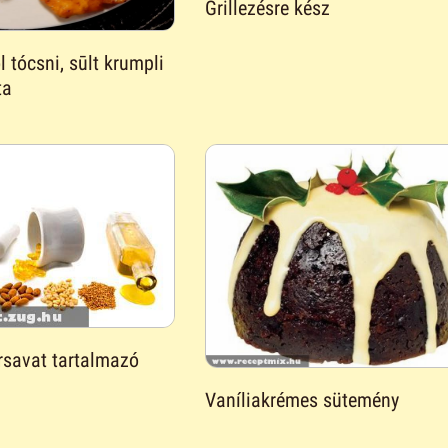
Grillezésre kész
 tócsni, sūlt krumpli
ta
rsavat tartalmazó
Vaníliakrémes sütemény