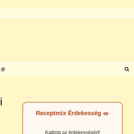
@
i
Receptmix Érdekesség 🥗
Kattints az érdekességért!