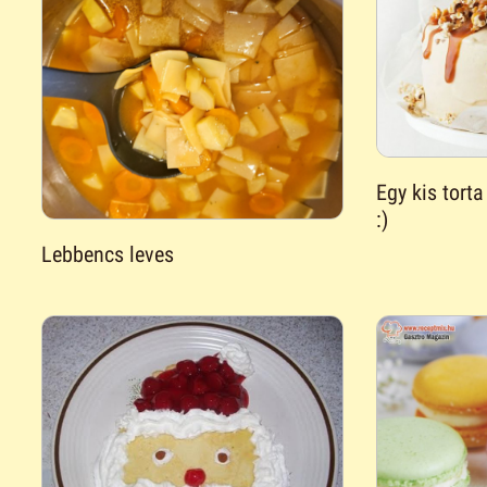
Egy kis tor
:)
Lebbencs leves