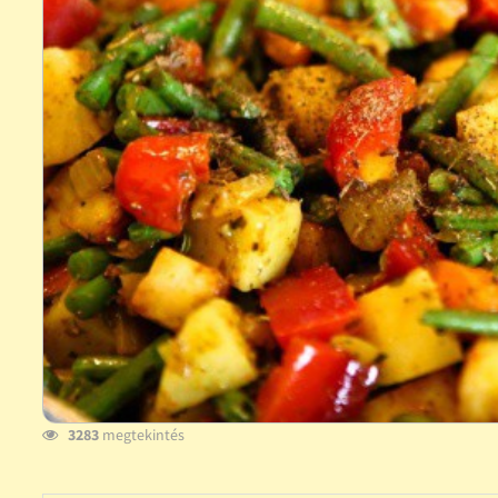
3283
megtekintés