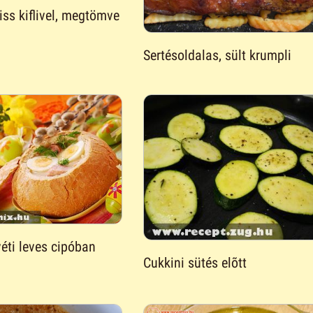
iss kiflivel, megtömve
Sertésoldalas, sült krumpli
éti leves cipóban
Cukkini sütés elõtt