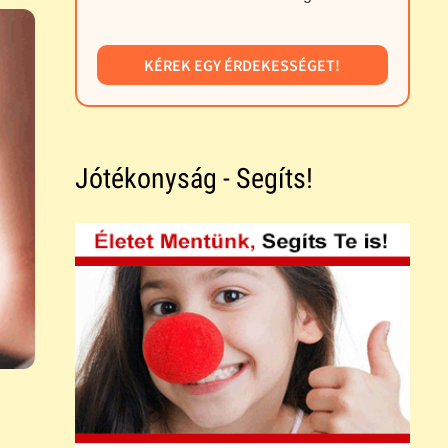
KÉREK EGY ÉRDEKESSÉGET!
Jótékonyság - Segíts!