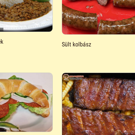
ék
Sült kolbász