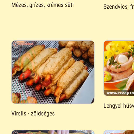
Mézes, grízes, krémes süti
Szendvics, fr
Lengyel húsv
Virslis - zöldséges