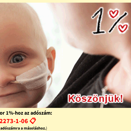
or 1%-hoz az adószám:
2273-1-06 📋
z adószámra a másoláshoz.
)