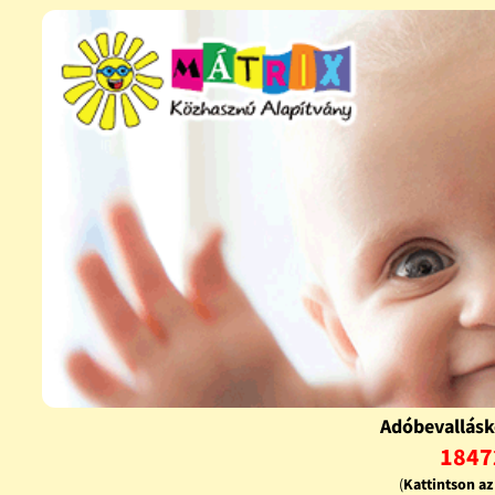
Adóbevallásk
1847
(
Kattintson a