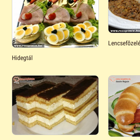
Lencsefõzel
Hidegtál