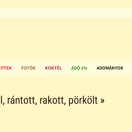
EPTEK
FOTÓK
KOKTÉL
ADÓ 1%
ADOMÁNYOK
ll, rántott, rakott, pörkölt
»