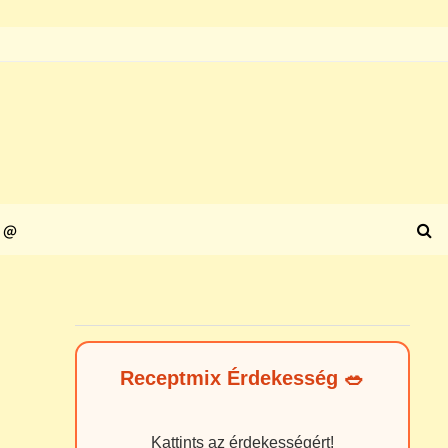
@
Receptmix Érdekesség 🥗
Kattints az érdekességért!