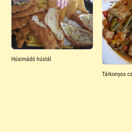
Húsimádó hústál
Tárkonyos cs