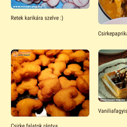
Retek karikára szelve :)
Csirkepaprik
Vaniliafagyis
Csirke falatok rántva