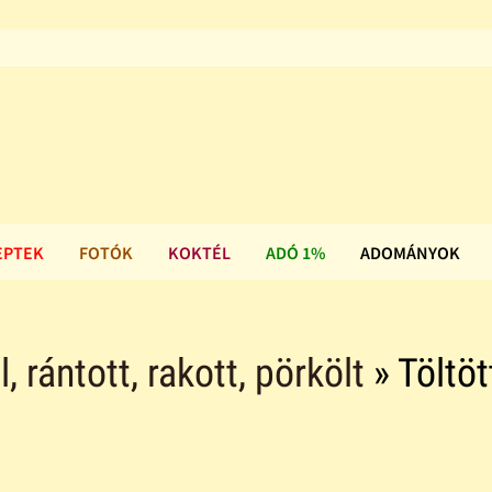
EPTEK
FOTÓK
KOKTÉL
ADÓ 1%
ADOMÁNYOK
ll, rántott, rakott, pörkölt
» Töltöt