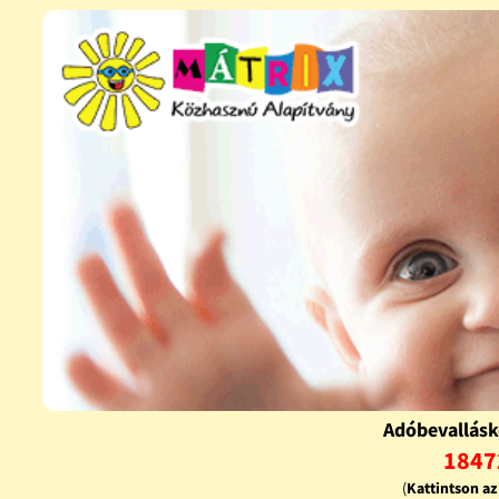
Adóbevallásk
1847
(
Kattintson a