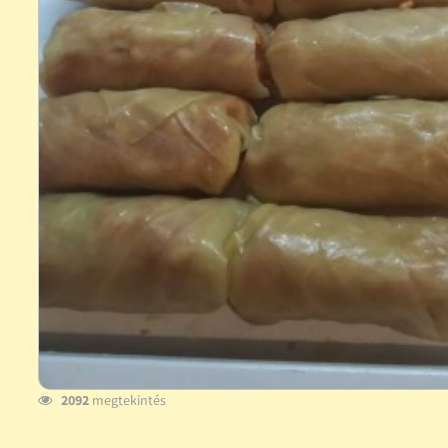
2092
megtekintés