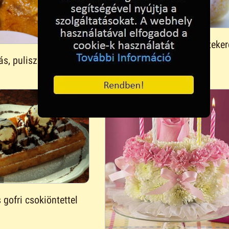
Hajtogatott epres piskótateke
ás, puliszka
 gofri csokiöntettel