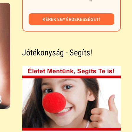
KÉREK EGY ÉRDEKESSÉGET!
Jótékonyság - Segíts!