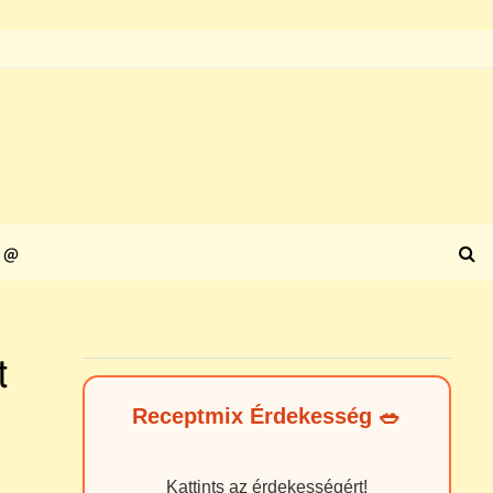
@
t
Receptmix Érdekesség 🥗
Kattints az érdekességért!