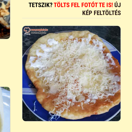
TETSZIK?
TÖLTS FEL FOTÓT TE IS!
ÚJ
KÉP FELTÖLTÉS