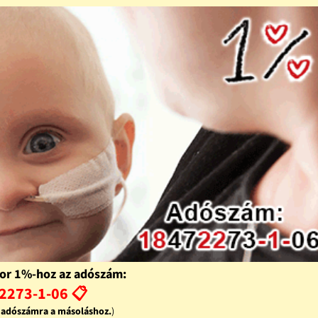
or 1%-hoz az adószám:
2273-1-06 📋
z adószámra a másoláshoz.
)