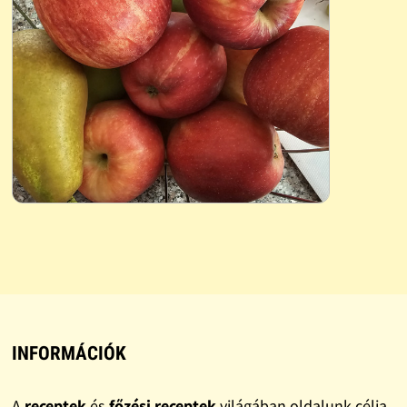
INFORMÁCIÓK
A
receptek
és
főzési receptek
világában oldalunk célja,