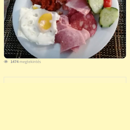
1474
megtekintés