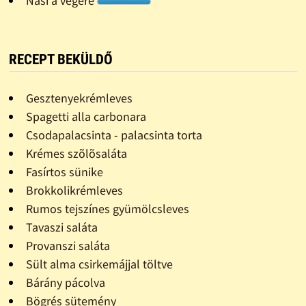
Nasi a végére
RECEPT BEKÜLDŐ
Gesztenyekrémleves
Spagetti alla carbonara
Csodapalacsinta - palacsinta torta
Krémes szõlõsaláta
Fasírtos sünike
Brokkolikrémleves
Rumos tejszínes gyümölcsleves
Tavaszi saláta
Provanszi saláta
Sült alma csirkemájjal töltve
Bárány pácolva
Bögrés sütemény