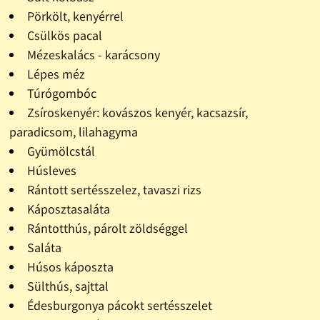
Pörkölt, kenyérrel
Csülkös pacal
Mézeskalács - karácsony
Lépes méz
Túrógombóc
Zsíroskenyér: kovászos kenyér, kacsazsír,
paradicsom, lilahagyma
Gyümölcstál
Húsleves
Rántott sertésszelez, tavaszi rizs
Káposztasaláta
Rántotthús, párolt zöldséggel
Saláta
Húsos káposzta
Sülthús, sajttal
Édesburgonya pácokt sertésszelet