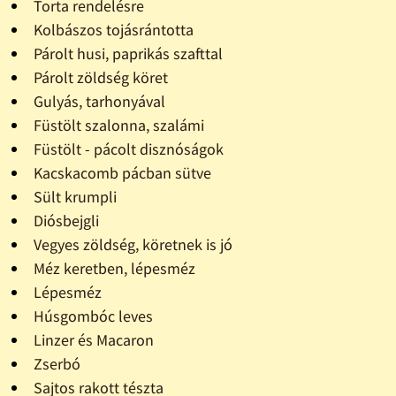
Torta rendelésre
Kolbászos tojásrántotta
Párolt husi, paprikás szafttal
Párolt zöldség köret
Gulyás, tarhonyával
Füstölt szalonna, szalámi
Füstölt - pácolt disznóságok
Kacskacomb pácban sütve
Sült krumpli
Diósbejgli
Vegyes zöldség, köretnek is jó
Méz keretben, lépesméz
Lépesméz
Húsgombóc leves
Linzer és Macaron
Zserbó
Sajtos rakott tészta