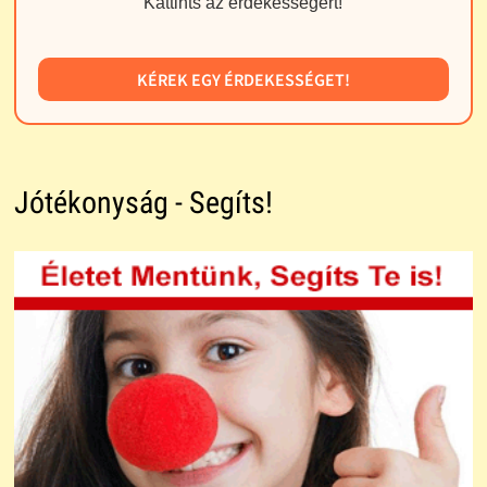
Kattints az érdekességért!
KÉREK EGY ÉRDEKESSÉGET!
Jótékonyság - Segíts!