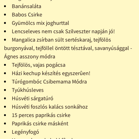
Banánsaláta
Babos Csirke
Gyümölcs mix joghurttal
Lencseleves nem csak Szilveszter napján jó!
Mangalica zsírban sült sertéskaraj, tejfölös
burgonyával, tejföllel öntött tésztával, savanyúsággal -
Ágnes asszony módra
Tejfölös, vajas pogácsa
Házi kechup készítés egyszerûen!
Túrógombóc Csibemama Módra
Tyúkhúsleves
Húsvéti sárgatúró
Húsvéti foszlós kalács sonkához
15 perces paprikás csirke
Paprikás csirke másként
Legényfogó