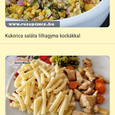
Kukorica saláta lilhagyma kockákkal