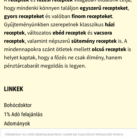
hogy mindenki könnyen találjon
egyszerű recepteket
,
gyors recepteket
és valóban
finom recepteket
.
Gyűjteményünkben szerepelnek klasszikus
házi
receptek
, változatos
ebéd receptek
és
vacsora
receptek
, valamint népszerű
sütemény receptek
is. A
mindennapokra szánt ötletek mellett
olcsó receptek
is
helyet kaptak, hogy a főzés ne csak élmény, hanem
pénztárcabarát megoldás is legyen.
LINKEK
Bohócdoktor
1% Adó felajánlás
Adományok
Leszokni
Oldalainkon és mobil alkalmazásainkban cookie-kat használunk felhasználói élmény