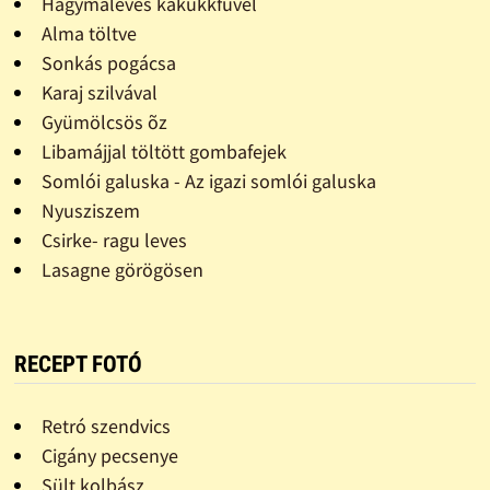
Hagymaleves kakukkfûvel
Alma töltve
Sonkás pogácsa
Karaj szilvával
Gyümölcsös õz
Libamájjal töltött gombafejek
Somlói galuska - Az igazi somlói galuska
Nyusziszem
Csirke- ragu leves
Lasagne görögösen
RECEPT FOTÓ
Retró szendvics
Cigány pecsenye
Sült kolbász