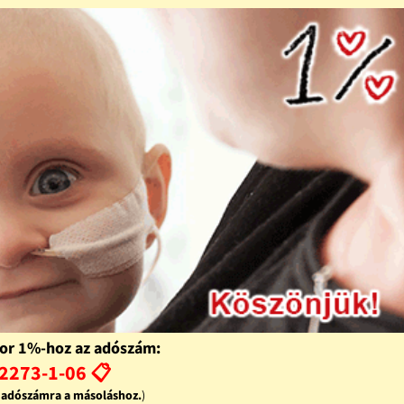
or 1%-hoz az adószám:
2273-1-06 📋
z adószámra a másoláshoz.
)