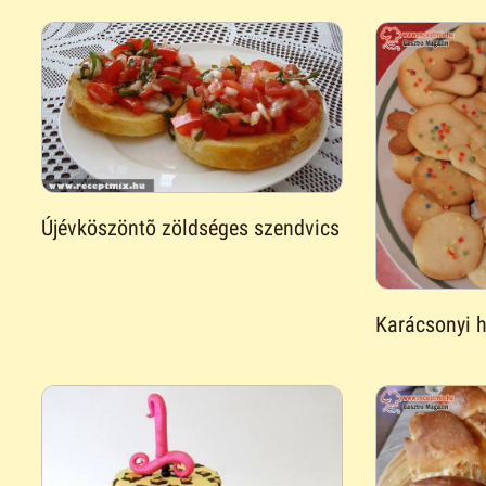
Újévköszöntõ zöldséges szendvics
Karácsonyi h