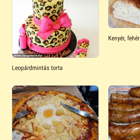
Kenyér, fehér
Leopárdmintás torta