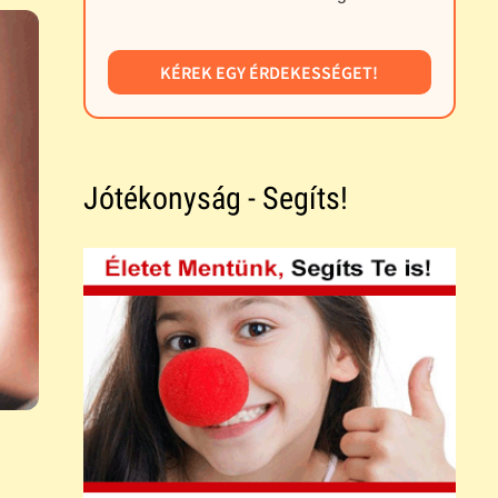
KÉREK EGY ÉRDEKESSÉGET!
Jótékonyság - Segíts!