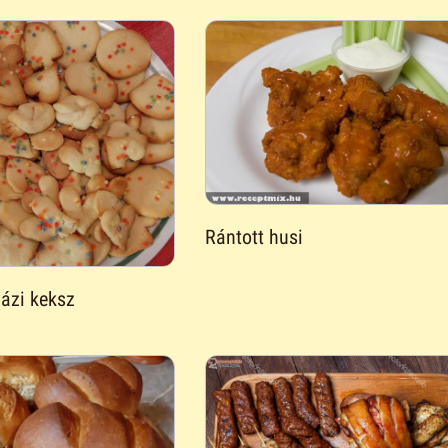
Rántott husi
ázi keksz