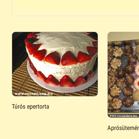
Túrós epertorta
Aprósütemé