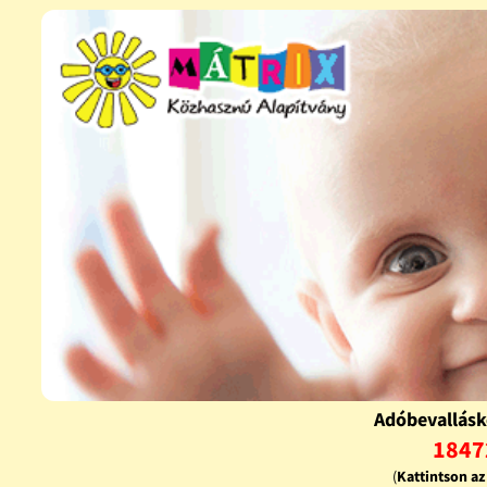
Adóbevallásk
1847
(
Kattintson a