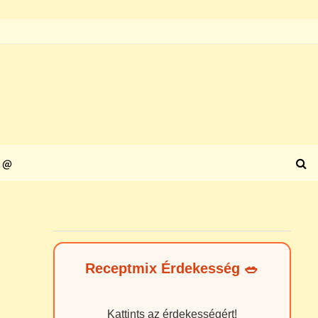
@
Receptmix Érdekesség 🥗
Kattints az érdekességért!