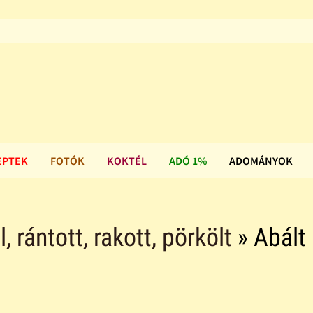
EPTEK
FOTÓK
KOKTÉL
ADÓ 1%
ADOMÁNYOK
ll, rántott, rakott, pörkölt
» Abált