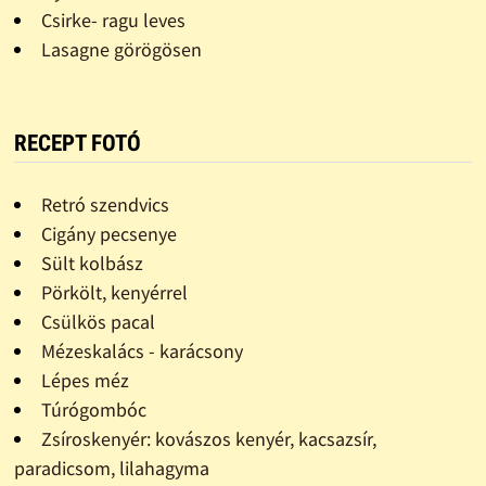
Csirke- ragu leves
Lasagne görögösen
RECEPT FOTÓ
Retró szendvics
Cigány pecsenye
Sült kolbász
Pörkölt, kenyérrel
Csülkös pacal
Mézeskalács - karácsony
Lépes méz
Túrógombóc
Zsíroskenyér: kovászos kenyér, kacsazsír,
paradicsom, lilahagyma