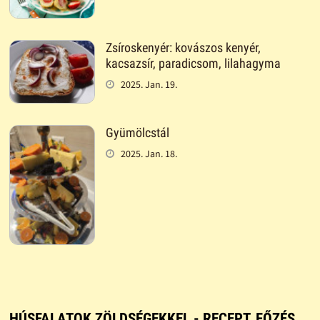
Zsíroskenyér: kovászos kenyér,
kacsazsír, paradicsom, lilahagyma
2025. Jan. 19.
Gyümölcstál
2025. Jan. 18.
HÚSFALATOK ZÖLDSÉGEKKEL - RECEPT, FŐZÉS