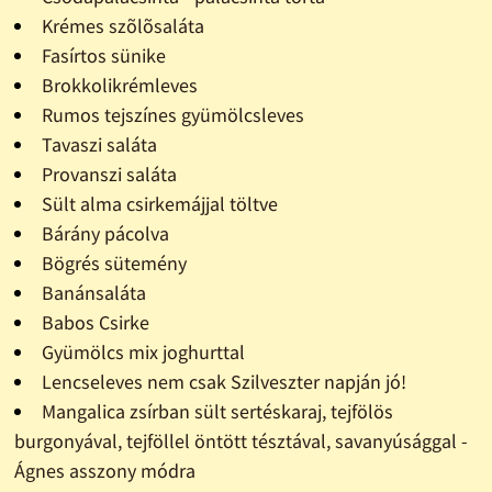
Krémes szõlõsaláta
Fasírtos sünike
Brokkolikrémleves
Rumos tejszínes gyümölcsleves
Tavaszi saláta
Provanszi saláta
Sült alma csirkemájjal töltve
Bárány pácolva
Bögrés sütemény
Banánsaláta
Babos Csirke
Gyümölcs mix joghurttal
Lencseleves nem csak Szilveszter napján jó!
Mangalica zsírban sült sertéskaraj, tejfölös
burgonyával, tejföllel öntött tésztával, savanyúsággal -
Ágnes asszony módra