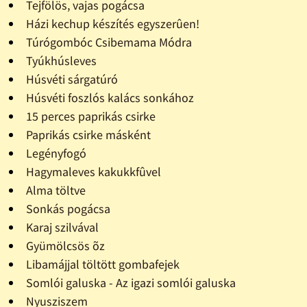
Tejfölös, vajas pogácsa
Házi kechup készítés egyszerûen!
Túrógombóc Csibemama Módra
Tyúkhúsleves
Húsvéti sárgatúró
Húsvéti foszlós kalács sonkához
15 perces paprikás csirke
Paprikás csirke másként
Legényfogó
Hagymaleves kakukkfûvel
Alma töltve
Sonkás pogácsa
Karaj szilvával
Gyümölcsös õz
Libamájjal töltött gombafejek
Somlói galuska - Az igazi somlói galuska
Nyusziszem