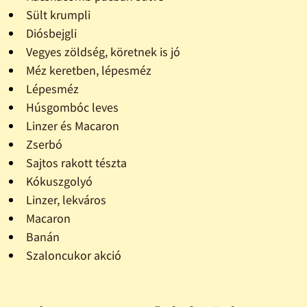
Sült krumpli
Diósbejgli
Vegyes zöldség, köretnek is jó
Méz keretben, lépesméz
Lépesméz
Húsgombóc leves
Linzer és Macaron
Zserbó
Sajtos rakott tészta
Kókuszgolyó
Linzer, lekváros
Macaron
Banán
Szaloncukor akció