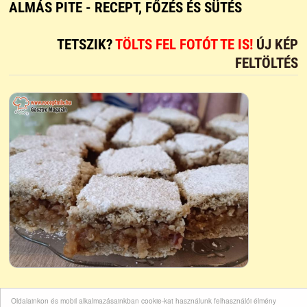
ALMÁS PITE - RECEPT, FŐZÉS ÉS SÜTÉS
TETSZIK?
TÖLTS FEL FOTÓT TE IS!
ÚJ KÉP
FELTÖLTÉS
Oldalainkon és mobil alkalmazásainkban cookie-kat használunk felhasználói élmény