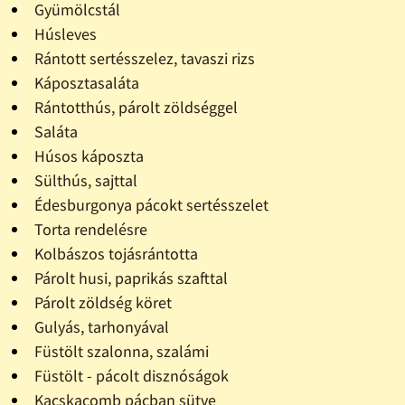
Gyümölcstál
Húsleves
Rántott sertésszelez, tavaszi rizs
Káposztasaláta
Rántotthús, párolt zöldséggel
Saláta
Húsos káposzta
Sülthús, sajttal
Édesburgonya pácokt sertésszelet
Torta rendelésre
Kolbászos tojásrántotta
Párolt husi, paprikás szafttal
Párolt zöldség köret
Gulyás, tarhonyával
Füstölt szalonna, szalámi
Füstölt - pácolt disznóságok
Kacskacomb pácban sütve