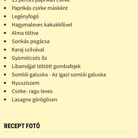
Paprikás csirke másként
Legényfogó
Hagymaleves kakukkfûvel
Alma töltve
Sonkás pogácsa
Karaj szilvával
Gyümölcsös õz
Libamájjal töltött gombafejek
Somlói galuska - Az igazi somlói galuska
Nyusziszem
Csirke- ragu leves
Lasagne görögösen
RECEPT FOTÓ