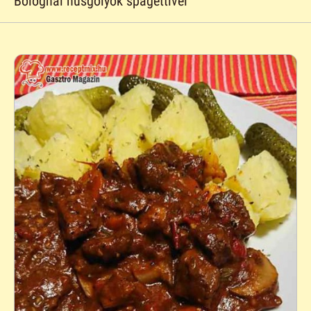
Bolognai húsgolyók spagettivel