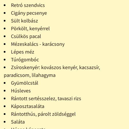
Retró szendvics
Cigány pecsenye
Sült kolbász
Pörkölt, kenyérrel
Csülkös pacal
Mézeskalács - karácsony
Lépes méz
Túrógombóc
Zsíroskenyér: kovászos kenyér, kacsazsír,
paradicsom, lilahagyma
Gyümölcstál
Húsleves
Rántott sertésszelez, tavaszi rizs
Káposztasaláta
Rántotthús, párolt zöldséggel
Saláta