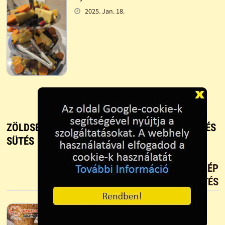
2025. Jan. 18.
ZÖLDSÉGES APRÓPECSENYE - RECEPT, FŐZÉS ÉS
SÜTÉS
TETSZIK?
TÖLTS FEL FOTÓT TE IS!
ÚJ KÉP
FELTÖLTÉS