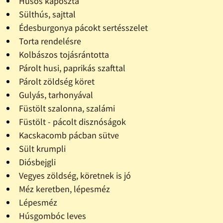
Húsos káposzta
Sülthús, sajttal
Édesburgonya pácokt sertésszelet
Torta rendelésre
Kolbászos tojásrántotta
Párolt husi, paprikás szafttal
Párolt zöldség köret
Gulyás, tarhonyával
Füstölt szalonna, szalámi
Füstölt - pácolt disznóságok
Kacskacomb pácban sütve
Sült krumpli
Diósbejgli
Vegyes zöldség, köretnek is jó
Méz keretben, lépesméz
Lépesméz
Húsgombóc leves