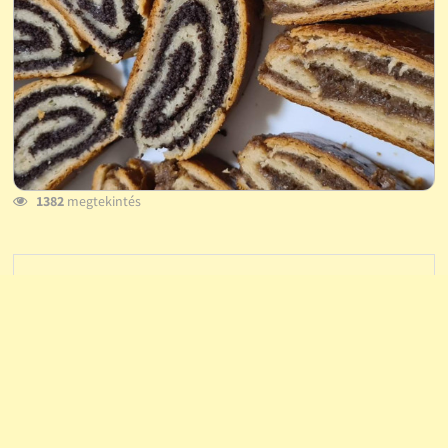
1382
megtekintés