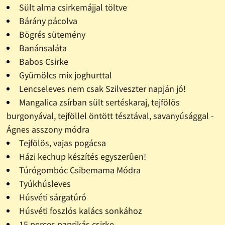
Sült alma csirkemájjal töltve
Bárány pácolva
Bögrés sütemény
Banánsaláta
Babos Csirke
Gyümölcs mix joghurttal
Lencseleves nem csak Szilveszter napján jó!
Mangalica zsírban sült sertéskaraj, tejfölös
burgonyával, tejföllel öntött tésztával, savanyúsággal -
Ágnes asszony módra
Tejfölös, vajas pogácsa
Házi kechup készítés egyszerûen!
Túrógombóc Csibemama Módra
Tyúkhúsleves
Húsvéti sárgatúró
Húsvéti foszlós kalács sonkához
15 perces paprikás csirke