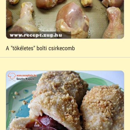
A "tökéletes" bolti csirkecomb