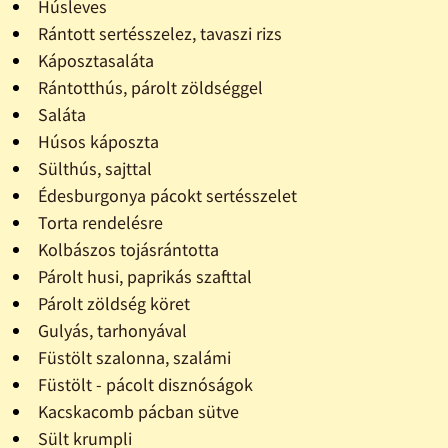
Húsleves
Rántott sertésszelez, tavaszi rizs
Káposztasaláta
Rántotthús, párolt zöldséggel
Saláta
Húsos káposzta
Sülthús, sajttal
Édesburgonya pácokt sertésszelet
Torta rendelésre
Kolbászos tojásrántotta
Párolt husi, paprikás szafttal
Párolt zöldség köret
Gulyás, tarhonyával
Füstölt szalonna, szalámi
Füstölt - pácolt disznóságok
Kacskacomb pácban sütve
Sült krumpli