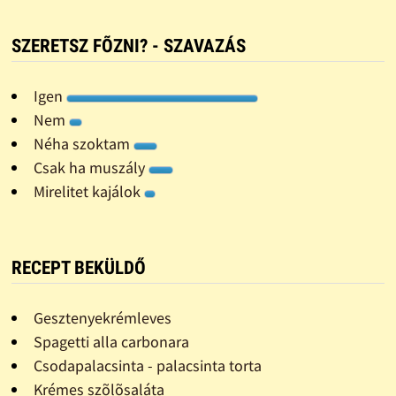
SZERETSZ FÕZNI? - SZAVAZÁS
Igen
Nem
Néha szoktam
Csak ha muszály
Mirelitet kajálok
RECEPT BEKÜLDŐ
Gesztenyekrémleves
Spagetti alla carbonara
Csodapalacsinta - palacsinta torta
Krémes szõlõsaláta