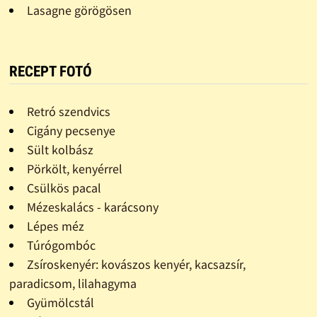
Lasagne görögösen
RECEPT FOTÓ
Retró szendvics
Cigány pecsenye
Sült kolbász
Pörkölt, kenyérrel
Csülkös pacal
Mézeskalács - karácsony
Lépes méz
Túrógombóc
Zsíroskenyér: kovászos kenyér, kacsazsír,
paradicsom, lilahagyma
Gyümölcstál