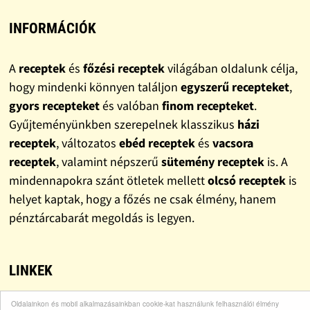
INFORMÁCIÓK
A
receptek
és
főzési receptek
világában oldalunk célja,
hogy mindenki könnyen találjon
egyszerű recepteket
,
gyors recepteket
és valóban
finom recepteket
.
Gyűjteményünkben szerepelnek klasszikus
házi
receptek
, változatos
ebéd receptek
és
vacsora
receptek
, valamint népszerű
sütemény receptek
is. A
mindennapokra szánt ötletek mellett
olcsó receptek
is
helyet kaptak, hogy a főzés ne csak élmény, hanem
pénztárcabarát megoldás is legyen.
LINKEK
Oldalainkon és mobil alkalmazásainkban cookie-kat használunk felhasználói élmény
Bohócdoktor