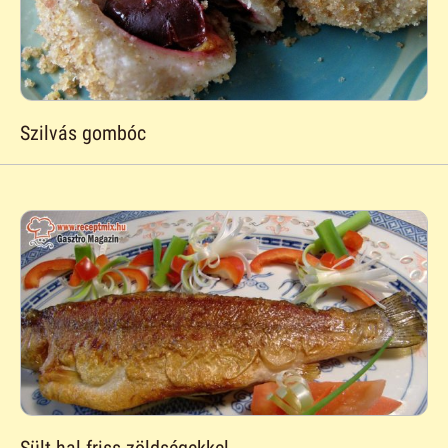
Szilvás gombóc
Sült hal friss zöldségekkel