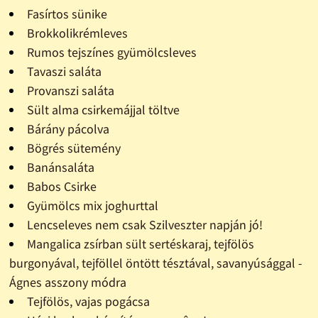
Fasírtos sünike
Brokkolikrémleves
Rumos tejszínes gyümölcsleves
Tavaszi saláta
Provanszi saláta
Sült alma csirkemájjal töltve
Bárány pácolva
Bögrés sütemény
Banánsaláta
Babos Csirke
Gyümölcs mix joghurttal
Lencseleves nem csak Szilveszter napján jó!
Mangalica zsírban sült sertéskaraj, tejfölös
burgonyával, tejföllel öntött tésztával, savanyúsággal -
Ágnes asszony módra
Tejfölös, vajas pogácsa