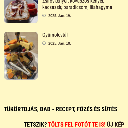
Zsíroskenyér: kovászos kenyér,
kacsazsír, paradicsom, lilahagyma
2025. Jan. 19.
Gyümölcstál
2025. Jan. 18.
TÜKÖRTOJÁS, BAB - RECEPT, FŐZÉS ÉS SÜTÉS
TETSZIK?
TÖLTS FEL FOTÓT TE IS!
ÚJ KÉP