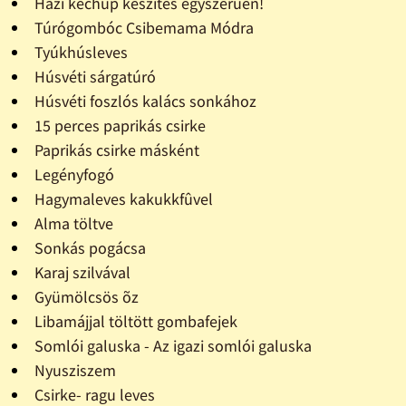
Házi kechup készítés egyszerûen!
Túrógombóc Csibemama Módra
Tyúkhúsleves
Húsvéti sárgatúró
Húsvéti foszlós kalács sonkához
15 perces paprikás csirke
Paprikás csirke másként
Legényfogó
Hagymaleves kakukkfûvel
Alma töltve
Sonkás pogácsa
Karaj szilvával
Gyümölcsös õz
Libamájjal töltött gombafejek
Somlói galuska - Az igazi somlói galuska
Nyusziszem
Csirke- ragu leves