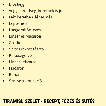
Diósbejgli
Vegyes zöldség, köretnek is jó
Méz keretben, lépesméz
Lépesméz
Húsgombóc leves
Linzer és Macaron
Zserbó
Sajtos rakott tészta
Kókuszgolyó
Linzer, lekváros
Macaron
Banán
Szaloncukor akció
TIRAMISU SZELET - RECEPT, FŐZÉS ÉS SÜTÉS