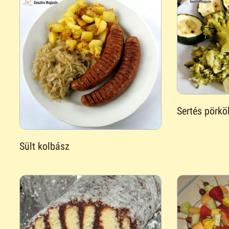
Sertés pörkö
Sült kolbász