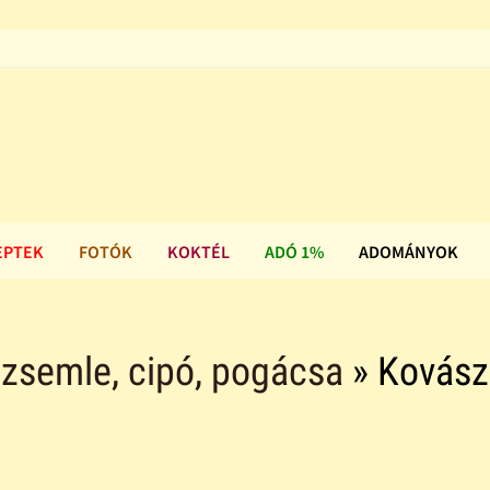
EPTEK
FOTÓK
KOKTÉL
ADÓ 1%
ADOMÁNYOK
i, zsemle, cipó, pogácsa
» Kovász