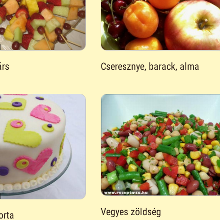
árs
Cseresznye, barack, alma
Vegyes zöldség
orta