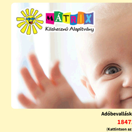
Adóbevallásk
1847
(
Kattintson a