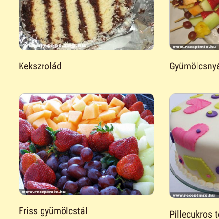
Kekszrolád
Gyümölcsny
Friss gyümölcstál
Pillecukros t