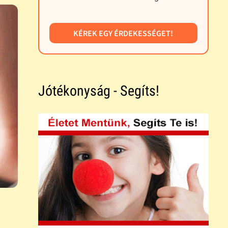
KÉREK EGY ÉRDEKESSÉGET!
Jótékonyság - Segíts!