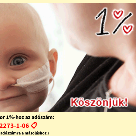
or 1%-hoz az adószám:
2273-1-06 📋
z adószámra a másoláshoz.
)