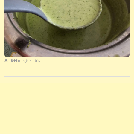
844
megtekintés