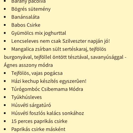
Bárány pácolva
Bögrés sütemény
Banánsaláta
Babos Csirke
Gyümölcs mix joghurttal
Lencseleves nem csak Szilveszter napján jó!
Mangalica zsírban sült sertéskaraj, tejfölös
burgonyával, tejföllel öntött tésztával, savanyúsággal -
Ágnes asszony módra
Tejfölös, vajas pogácsa
Házi kechup készítés egyszerûen!
Túrógombóc Csibemama Módra
Tyúkhúsleves
Húsvéti sárgatúró
Húsvéti foszlós kalács sonkához
15 perces paprikás csirke
Paprikás csirke másként