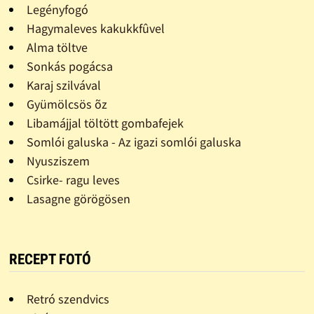
Legényfogó
Hagymaleves kakukkfûvel
Alma töltve
Sonkás pogácsa
Karaj szilvával
Gyümölcsös õz
Libamájjal töltött gombafejek
Somlói galuska - Az igazi somlói galuska
Nyusziszem
Csirke- ragu leves
Lasagne görögösen
RECEPT FOTÓ
Retró szendvics