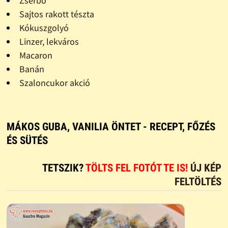
Zserbó
Sajtos rakott tészta
Kókuszgolyó
Linzer, lekváros
Macaron
Banán
Szaloncukor akció
MÁKOS GUBA, VANILIA ÖNTET - RECEPT, FŐZÉS
ÉS SÜTÉS
TETSZIK?
TÖLTS FEL FOTÓT TE IS!
ÚJ KÉP
FELTÖLTÉS