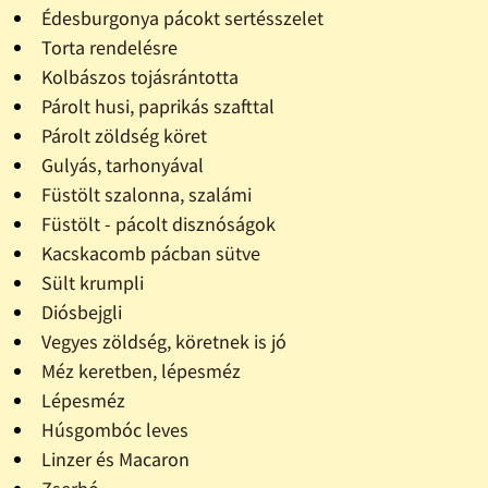
Édesburgonya pácokt sertésszelet
Torta rendelésre
Kolbászos tojásrántotta
Párolt husi, paprikás szafttal
Párolt zöldség köret
Gulyás, tarhonyával
Füstölt szalonna, szalámi
Füstölt - pácolt disznóságok
Kacskacomb pácban sütve
Sült krumpli
Diósbejgli
Vegyes zöldség, köretnek is jó
Méz keretben, lépesméz
Lépesméz
Húsgombóc leves
Linzer és Macaron