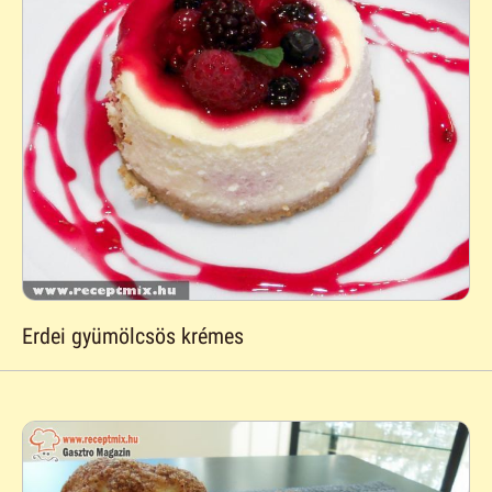
Erdei gyümölcsös krémes