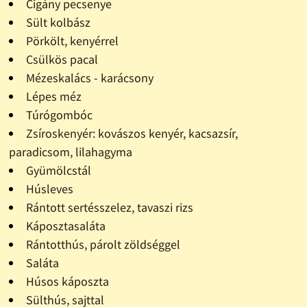
Cigány pecsenye
Sült kolbász
Pörkölt, kenyérrel
Csülkös pacal
Mézeskalács - karácsony
Lépes méz
Túrógombóc
Zsíroskenyér: kovászos kenyér, kacsazsír,
paradicsom, lilahagyma
Gyümölcstál
Húsleves
Rántott sertésszelez, tavaszi rizs
Káposztasaláta
Rántotthús, párolt zöldséggel
Saláta
Húsos káposzta
Sülthús, sajttal