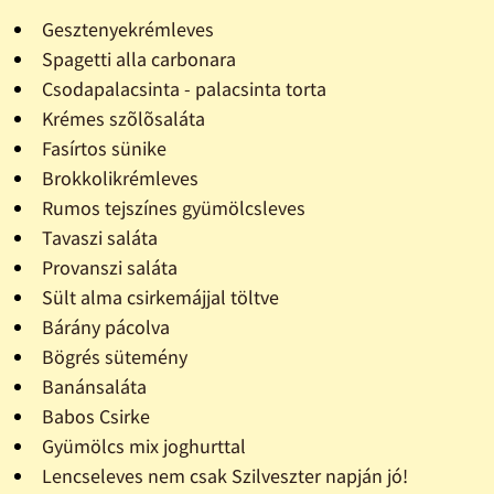
Gesztenyekrémleves
Spagetti alla carbonara
Csodapalacsinta - palacsinta torta
Krémes szõlõsaláta
Fasírtos sünike
Brokkolikrémleves
Rumos tejszínes gyümölcsleves
Tavaszi saláta
Provanszi saláta
Sült alma csirkemájjal töltve
Bárány pácolva
Bögrés sütemény
Banánsaláta
Babos Csirke
Gyümölcs mix joghurttal
Lencseleves nem csak Szilveszter napján jó!