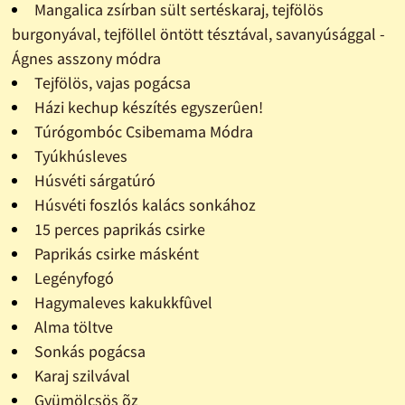
Mangalica zsírban sült sertéskaraj, tejfölös
burgonyával, tejföllel öntött tésztával, savanyúsággal -
Ágnes asszony módra
Tejfölös, vajas pogácsa
Házi kechup készítés egyszerûen!
Túrógombóc Csibemama Módra
Tyúkhúsleves
Húsvéti sárgatúró
Húsvéti foszlós kalács sonkához
15 perces paprikás csirke
Paprikás csirke másként
Legényfogó
Hagymaleves kakukkfûvel
Alma töltve
Sonkás pogácsa
Karaj szilvával
Gyümölcsös õz