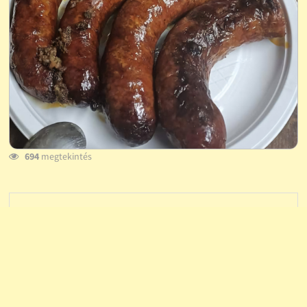
694
megtekintés