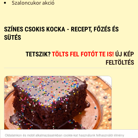
Szaloncukor akció
SZÍNES CSOKIS KOCKA - RECEPT, FŐZÉS ÉS
SÜTÉS
TETSZIK?
TÖLTS FEL FOTÓT TE IS!
ÚJ KÉP
FELTÖLTÉS
Oldalainkon és mobil alkalmazásainkban cookie-kat használunk felhasználói élmény