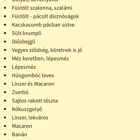
Füstölt szalonna, szalámi
Füstölt - pácolt disznóságok
Kacskacomb pácban sütve
Sült krumpli
Diósbejgli
Vegyes zöldség, köretnek is jó
Méz keretben, lépesméz
Lépesméz
Húsgombóc leves
Linzer és Macaron
Zserbó
Sajtos rakott tészta
Kókuszgolyó
Linzer, lekváros
Macaron
Banán