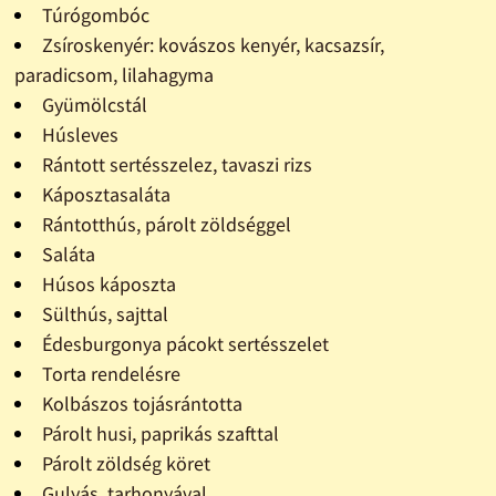
Túrógombóc
Zsíroskenyér: kovászos kenyér, kacsazsír,
paradicsom, lilahagyma
Gyümölcstál
Húsleves
Rántott sertésszelez, tavaszi rizs
Káposztasaláta
Rántotthús, párolt zöldséggel
Saláta
Húsos káposzta
Sülthús, sajttal
Édesburgonya pácokt sertésszelet
Torta rendelésre
Kolbászos tojásrántotta
Párolt husi, paprikás szafttal
Párolt zöldség köret
Gulyás, tarhonyával