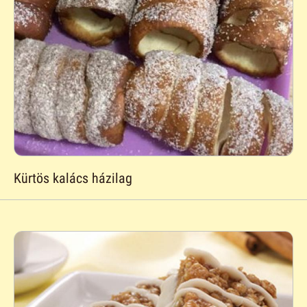
Kürtös kalács házilag