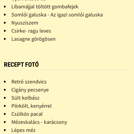
Libamájjal töltött gombafejek
Somlói galuska - Az igazi somlói galuska
Nyusziszem
Csirke- ragu leves
Lasagne görögösen
RECEPT FOTÓ
Retró szendvics
Cigány pecsenye
Sült kolbász
Pörkölt, kenyérrel
Csülkös pacal
Mézeskalács - karácsony
Lépes méz