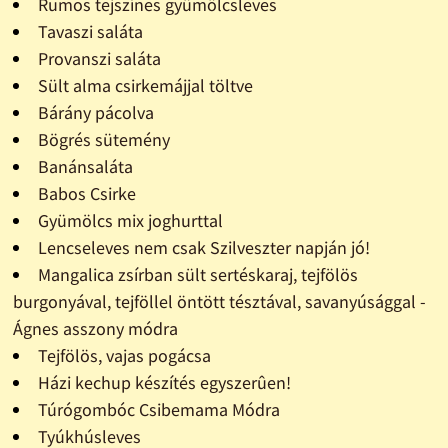
Rumos tejszínes gyümölcsleves
Tavaszi saláta
Provanszi saláta
Sült alma csirkemájjal töltve
Bárány pácolva
Bögrés sütemény
Banánsaláta
Babos Csirke
Gyümölcs mix joghurttal
Lencseleves nem csak Szilveszter napján jó!
Mangalica zsírban sült sertéskaraj, tejfölös
burgonyával, tejföllel öntött tésztával, savanyúsággal -
Ágnes asszony módra
Tejfölös, vajas pogácsa
Házi kechup készítés egyszerûen!
Túrógombóc Csibemama Módra
Tyúkhúsleves