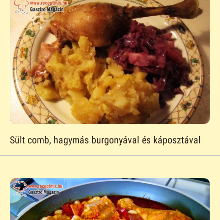
Sült comb, hagymás burgonyával és káposztával