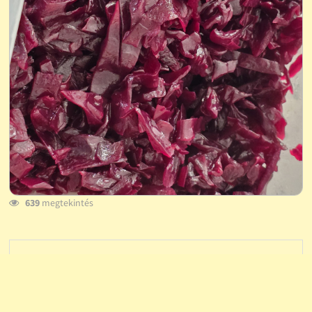
639
megtekintés