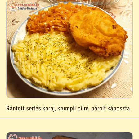
Rántott sertés karaj, krumpli püré, párolt káposzta