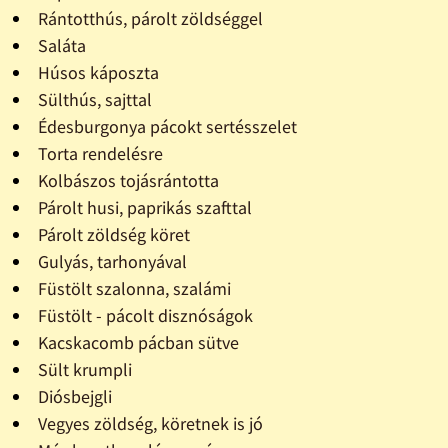
Rántotthús, párolt zöldséggel
Saláta
Húsos káposzta
Sülthús, sajttal
Édesburgonya pácokt sertésszelet
Torta rendelésre
Kolbászos tojásrántotta
Párolt husi, paprikás szafttal
Párolt zöldség köret
Gulyás, tarhonyával
Füstölt szalonna, szalámi
Füstölt - pácolt disznóságok
Kacskacomb pácban sütve
Sült krumpli
Diósbejgli
Vegyes zöldség, köretnek is jó