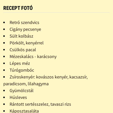
RECEPT FOTÓ
Retró szendvics
Cigány pecsenye
Sült kolbász
Pörkölt, kenyérrel
Csülkös pacal
Mézeskalács - karácsony
Lépes méz
Túrógombóc
Zsíroskenyér: kovászos kenyér, kacsazsír,
paradicsom, lilahagyma
Gyümölcstál
Húsleves
Rántott sertésszelez, tavaszi rizs
Káposztasaláta