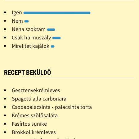
Igen
Nem
Néha szoktam
Csak ha muszály
Mirelitet kajálok
RECEPT BEKÜLDŐ
Gesztenyekrémleves
Spagetti alla carbonara
Csodapalacsinta - palacsinta torta
Krémes szõlõsaláta
Fasírtos sünike
Brokkolikrémleves