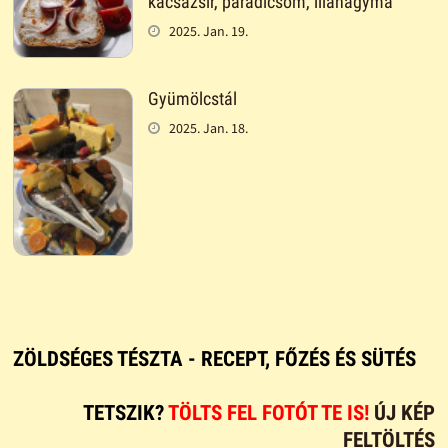
kacsazsír, paradicsom, lilahagyma
2025. Jan. 19.
Gyümölcstál
2025. Jan. 18.
ZÖLDSÉGES TÉSZTA - RECEPT, FŐZÉS ÉS SÜTÉS
TETSZIK?
TÖLTS FEL FOTÓT TE IS!
ÚJ KÉP
FELTÖLTÉS