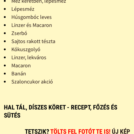
Méz keretben, lépesméz
Lépesméz
Húsgombóc leves
Linzer és Macaron
Zserbó
Sajtos rakott tészta
Kókuszgolyó
Linzer, lekváros
Macaron
Banán
Szaloncukor akció
HAL TÁL, DÍSZES KÖRET - RECEPT, FŐZÉS ÉS
SÜTÉS
TETSZIK?
TÖLTS FEL FOTÓT TE IS!
ÚJ KÉP