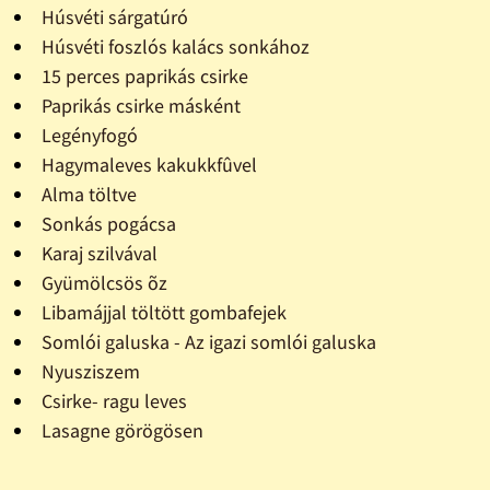
Húsvéti sárgatúró
Húsvéti foszlós kalács sonkához
15 perces paprikás csirke
Paprikás csirke másként
Legényfogó
Hagymaleves kakukkfûvel
Alma töltve
Sonkás pogácsa
Karaj szilvával
Gyümölcsös õz
Libamájjal töltött gombafejek
Somlói galuska - Az igazi somlói galuska
Nyusziszem
Csirke- ragu leves
Lasagne görögösen