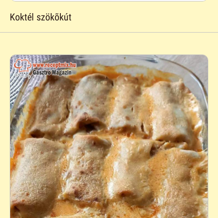
Koktél szökõkút