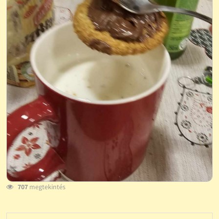
707
megtekintés