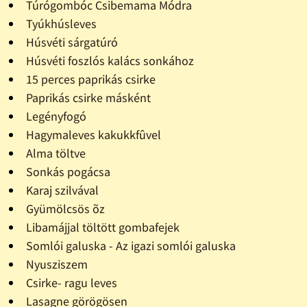
Túrógombóc Csibemama Módra
Tyúkhúsleves
Húsvéti sárgatúró
Húsvéti foszlós kalács sonkához
15 perces paprikás csirke
Paprikás csirke másként
Legényfogó
Hagymaleves kakukkfûvel
Alma töltve
Sonkás pogácsa
Karaj szilvával
Gyümölcsös õz
Libamájjal töltött gombafejek
Somlói galuska - Az igazi somlói galuska
Nyusziszem
Csirke- ragu leves
Lasagne görögösen