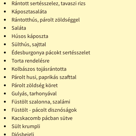
Rántott sertésszelez, tavaszi rizs
Káposztasaláta
Rántotthús, párolt zöldséggel
Saláta
Húsos káposzta
Sülthús, sajttal
Édesburgonya pácokt sertésszelet
Torta rendelésre
Kolbászos tojásrántotta
Párolt husi, paprikás szafttal
Párolt zöldség köret
Gulyás, tarhonyával
Füstölt szalonna, szalámi
Füstölt - pácolt disznóságok
Kacskacomb pácban sütve
Sült krumpli
Diósbejgli