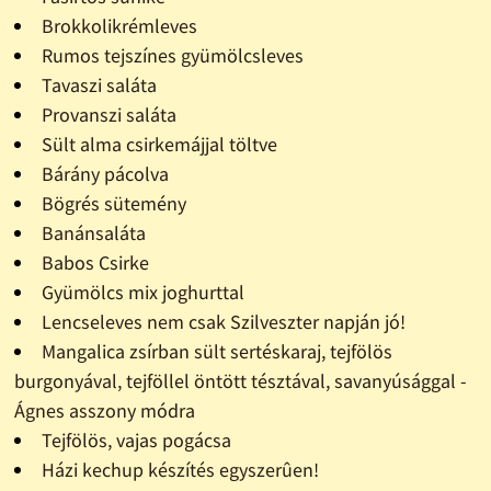
Brokkolikrémleves
Rumos tejszínes gyümölcsleves
Tavaszi saláta
Provanszi saláta
Sült alma csirkemájjal töltve
Bárány pácolva
Bögrés sütemény
Banánsaláta
Babos Csirke
Gyümölcs mix joghurttal
Lencseleves nem csak Szilveszter napján jó!
Mangalica zsírban sült sertéskaraj, tejfölös
burgonyával, tejföllel öntött tésztával, savanyúsággal -
Ágnes asszony módra
Tejfölös, vajas pogácsa
Házi kechup készítés egyszerûen!