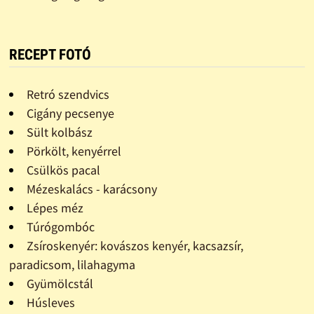
RECEPT FOTÓ
Retró szendvics
Cigány pecsenye
Sült kolbász
Pörkölt, kenyérrel
Csülkös pacal
Mézeskalács - karácsony
Lépes méz
Túrógombóc
Zsíroskenyér: kovászos kenyér, kacsazsír,
paradicsom, lilahagyma
Gyümölcstál
Húsleves