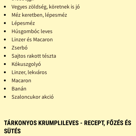
Vegyes zöldség, köretnek is jó
Méz keretben, lépesméz
Lépesméz
Húsgombóc leves
Linzer és Macaron
Zserbó
Sajtos rakott tészta
Kókuszgolyó
Linzer, lekváros
Macaron
Banán
Szaloncukor akció
TÁRKONYOS KRUMPLILEVES - RECEPT, FŐZÉS ÉS
SÜTÉS