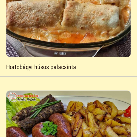
Hortobágyi húsos palacsinta