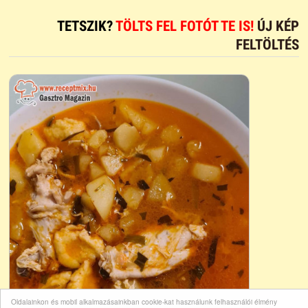
TETSZIK?
TÖLTS FEL FOTÓT TE IS!
ÚJ KÉP
FELTÖLTÉS
Oldalainkon és mobil alkalmazásainkban cookie-kat használunk felhasználói élmény