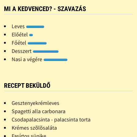
MI A KEDVENCED? - SZAVAZÁS
Leves
Előétel
Főétel
Desszert
Nasi a végére
RECEPT BEKÜLDŐ
Gesztenyekrémleves
Spagetti alla carbonara
Csodapalacsinta - palacsinta torta
Krémes szõlõsaláta
Fasírtos sünike