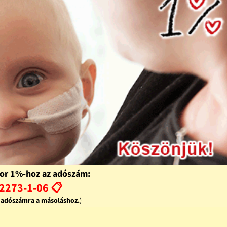
or 1%-hoz az adószám:
2273-1-06 📋
z adószámra a másoláshoz.
)