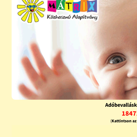
Adóbevallásk
1847
(
Kattintson a