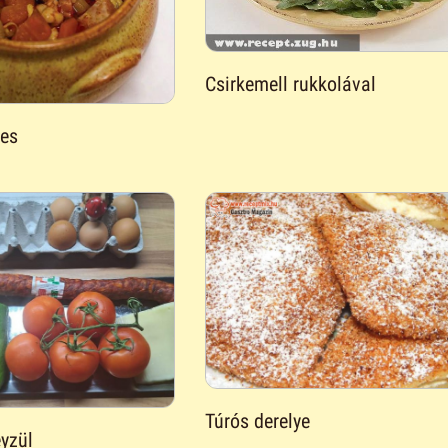
Csirkemell rukkolával
ves
Túrós derelye
yzül