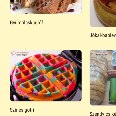
Gyümölcskuglóf
Jókai-bable
Színes gofri
Szendvics ké