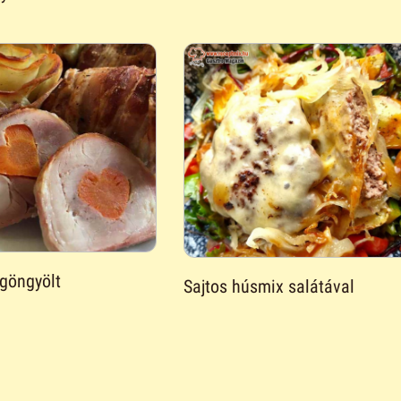
 göngyölt
Sajtos húsmix salátával