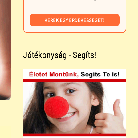
KÉREK EGY ÉRDEKESSÉGET!
Jótékonyság - Segíts!