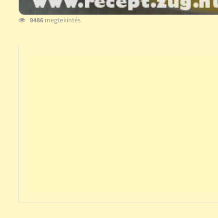
9486
megtekintés