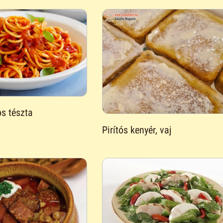
s tészta
Pirítós kenyér, vaj