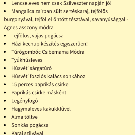
Lencseleves nem csak Szilveszter napján jó!
Mangalica zsírban sült sertéskaraj, tejfölös
burgonyával, tejföllel öntött tésztával, savanyúsággal -
Ágnes asszony módra
Tejfölös, vajas pogácsa
Házi kechup készítés egyszerûen!
Túrógombóc Csibemama Módra
Tyúkhúsleves
Húsvéti sárgatúró
Húsvéti foszlós kalács sonkához
15 perces paprikás csirke
Paprikás csirke másként
Legényfogó
Hagymaleves kakukkfûvel
Alma töltve
Sonkás pogácsa
Karaj szilvával