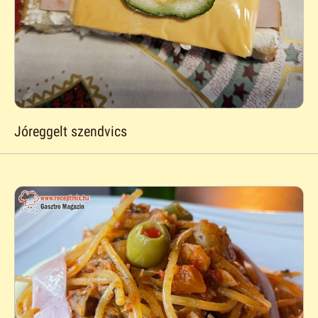
Jóreggelt szendvics