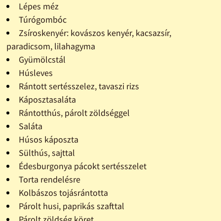
Lépes méz
Túrógombóc
Zsíroskenyér: kovászos kenyér, kacsazsír,
paradicsom, lilahagyma
Gyümölcstál
Húsleves
Rántott sertésszelez, tavaszi rizs
Káposztasaláta
Rántotthús, párolt zöldséggel
Saláta
Húsos káposzta
Sülthús, sajttal
Édesburgonya pácokt sertésszelet
Torta rendelésre
Kolbászos tojásrántotta
Párolt husi, paprikás szafttal
Párolt zöldség köret