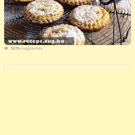
5379
megtekintés