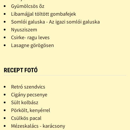
Gyümölcsös õz
Libamájjal töltött gombafejek
Somlói galuska - Az igazi somlói galuska
Nyusziszem
Csirke- ragu leves
Lasagne görögösen
RECEPT FOTÓ
Retró szendvics
Cigány pecsenye
Sült kolbász
Pörkölt, kenyérrel
Csülkös pacal
Mézeskalács - karácsony