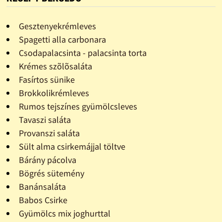
Gesztenyekrémleves
Spagetti alla carbonara
Csodapalacsinta - palacsinta torta
Krémes szõlõsaláta
Fasírtos sünike
Brokkolikrémleves
Rumos tejszínes gyümölcsleves
Tavaszi saláta
Provanszi saláta
Sült alma csirkemájjal töltve
Bárány pácolva
Bögrés sütemény
Banánsaláta
Babos Csirke
Gyümölcs mix joghurttal