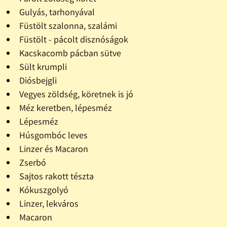
Gulyás, tarhonyával
Füstölt szalonna, szalámi
Füstölt - pácolt disznóságok
Kacskacomb pácban sütve
Sült krumpli
Diósbejgli
Vegyes zöldség, köretnek is jó
Méz keretben, lépesméz
Lépesméz
Húsgombóc leves
Linzer és Macaron
Zserbó
Sajtos rakott tészta
Kókuszgolyó
Linzer, lekváros
Macaron