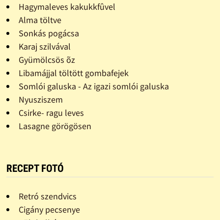
Hagymaleves kakukkfûvel
Alma töltve
Sonkás pogácsa
Karaj szilvával
Gyümölcsös õz
Libamájjal töltött gombafejek
Somlói galuska - Az igazi somlói galuska
Nyusziszem
Csirke- ragu leves
Lasagne görögösen
RECEPT FOTÓ
Retró szendvics
Cigány pecsenye