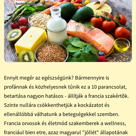
Ennyit megér az egészségünk? Bármennyire is
profánnak és közhelyesnek tûnik ez a 10 parancsolat,
betartása nagyon hatásos - állítják a francia szakértõk.
Szinte nullára csökkenthetjük a kockázatot és
ellenállóbbá válhatunk a betegségekkel szemben.
Francia orvosok és életmód szakemberek a wellness,
franciául bien etre, azaz magyarul "jóllét" állapotának