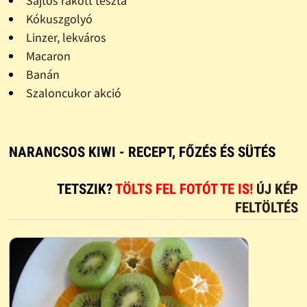
Sajtos rakott tészta
Kókuszgolyó
Linzer, lekváros
Macaron
Banán
Szaloncukor akció
NARANCSOS KIWI - RECEPT, FŐZÉS ÉS SÜTÉS
TETSZIK?
TÖLTS FEL FOTÓT TE IS!
ÚJ KÉP
FELTÖLTÉS