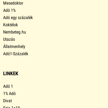
Mesedoktor
Adó 1%
Adó egy százalék
Koktélok
Nembeteg.hu
Utazás
Állatmenhely
Adó1-Százalék
LINKEK
Adó 1
1% Adó
Divat
Szja 1+1%