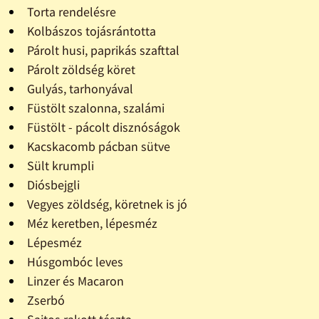
Torta rendelésre
Kolbászos tojásrántotta
Párolt husi, paprikás szafttal
Párolt zöldség köret
Gulyás, tarhonyával
Füstölt szalonna, szalámi
Füstölt - pácolt disznóságok
Kacskacomb pácban sütve
Sült krumpli
Diósbejgli
Vegyes zöldség, köretnek is jó
Méz keretben, lépesméz
Lépesméz
Húsgombóc leves
Linzer és Macaron
Zserbó