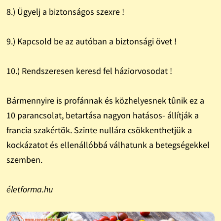
8.) Ügyelj a biztonságos szexre !
9.) Kapcsold be az autóban a biztonsági övet !
10.) Rendszeresen keresd fel háziorvosodat !
Bármennyire is profánnak és közhelyesnek tûnik ez a
10 parancsolat, betartása nagyon hatásos- állítják a
francia szakértõk. Szinte nullára csökkenthetjük a
kockázatot és ellenállóbbá válhatunk a betegségekkel
szemben.
életforma.hu