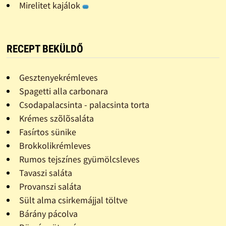
Mirelitet kajálok
RECEPT BEKÜLDŐ
Gesztenyekrémleves
Spagetti alla carbonara
Csodapalacsinta - palacsinta torta
Krémes szõlõsaláta
Fasírtos sünike
Brokkolikrémleves
Rumos tejszínes gyümölcsleves
Tavaszi saláta
Provanszi saláta
Sült alma csirkemájjal töltve
Bárány pácolva