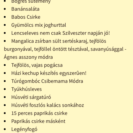
Bögrés sütemény
Banánsaláta
Babos Csirke
Gyümölcs mix joghurttal
Lencseleves nem csak Szilveszter napján jó!
Mangalica zsírban sült sertéskaraj, tejfölös
burgonyával, tejföllel öntött tésztával, savanyúsággal -
Ágnes asszony módra
Tejfölös, vajas pogácsa
Házi kechup készítés egyszerûen!
Túrógombóc Csibemama Módra
Tyúkhúsleves
Húsvéti sárgatúró
Húsvéti foszlós kalács sonkához
15 perces paprikás csirke
Paprikás csirke másként
Legényfogó