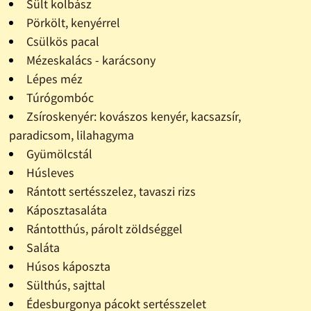
Sült kolbász
Pörkölt, kenyérrel
Csülkös pacal
Mézeskalács - karácsony
Lépes méz
Túrógombóc
Zsíroskenyér: kovászos kenyér, kacsazsír,
paradicsom, lilahagyma
Gyümölcstál
Húsleves
Rántott sertésszelez, tavaszi rizs
Káposztasaláta
Rántotthús, párolt zöldséggel
Saláta
Húsos káposzta
Sülthús, sajttal
Édesburgonya pácokt sertésszelet