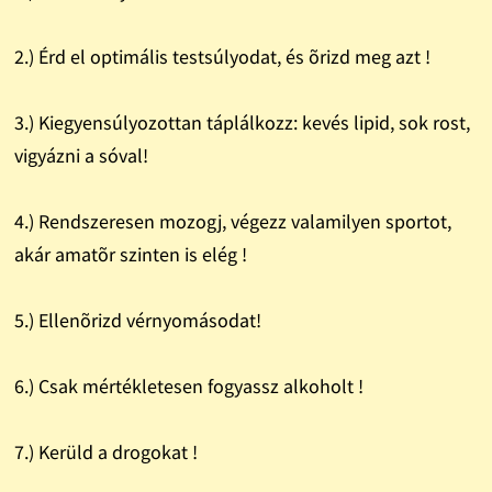
2.) Érd el optimális testsúlyodat, és õrizd meg azt !
3.) Kiegyensúlyozottan táplálkozz: kevés lipid, sok rost,
vigyázni a sóval!
4.) Rendszeresen mozogj, végezz valamilyen sportot,
akár amatõr szinten is elég !
5.) Ellenõrizd vérnyomásodat!
6.) Csak mértékletesen fogyassz alkoholt !
7.) Kerüld a drogokat !