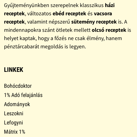
Gyűjteményünkben szerepelnek klasszikus
házi
receptek
, változatos
ebéd receptek
és
vacsora
receptek
, valamint népszerű
sütemény receptek
is. A
mindennapokra szánt ötletek mellett
olcsó receptek
is
helyet kaptak, hogy a főzés ne csak élmény, hanem
pénztárcabarát megoldás is legyen.
LINKEK
Bohócdoktor
1% Adó felajánlás
Adományok
Leszokni
Lefogyni
Mátrix 1%