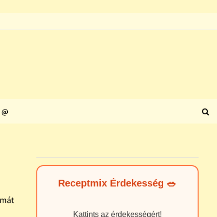
@
Receptmix Érdekesség 🥗
ymát
Kattints az érdekességért!