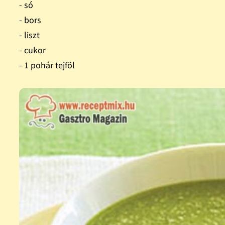
- só
- bors
- liszt
- cukor
- 1 pohár tejföl