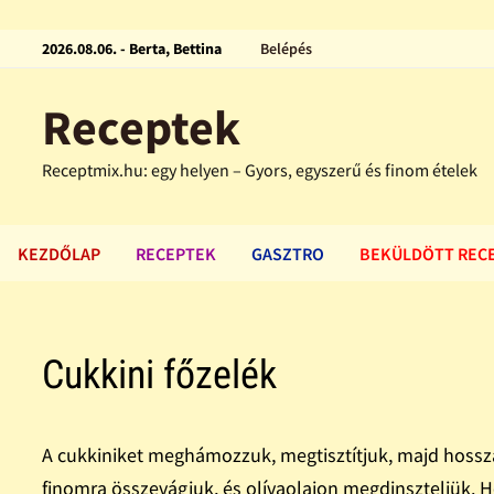
2026.08.06. - Berta, Bettina
Belépés
Receptek
Receptmix.hu: egy helyen – Gyors, egyszerű és finom ételek
KEZDŐLAP
RECEPTEK
GASZTRO
BEKÜLDÖTT REC
Cukkini főzelék
A cukkiniket meghámozzuk, megtisztítjuk, majd hossz
finomra összevágjuk, és olívaolajon megdinszteljük. H