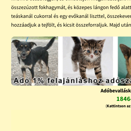
összezúzott fokhagymát, és közepes lángon fedő alatt 
teáskanál cukorral és egy evőkanál liszttel, összekev
hozzáadjuk a tejfölt, és kicsit összeforraljuk. Majd után
Adóbevallásk
1846
(
Kattintson a