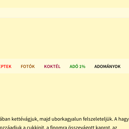
EPTEK
FOTÓK
KOKTÉL
ADÓ 1%
ADOMÁNYOK
ában kettévágjuk, majd uborkagyalun felszeleteljük. A hag
ozzáadjuk a cukkinit, a finomra összevágott kaprot, az