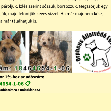
pároljuk. Ízlés szerint sózzuk, borsozzuk. Megszórjuk egy
erjük, majd felöntjük kevés vízzel. Ha már majdnem kész,
a már tálalhatjuk is.
or 1%-hoz az adószám:
4654-1-06 📋
z adószámra a másoláshoz.
)