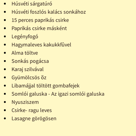
Húsvéti sárgatúró
Húsvéti foszlós kalács sonkához
15 perces paprikás csirke
Paprikás csirke másként
Legényfogó
Hagymaleves kakukkfûvel
Alma töltve
Sonkás pogácsa
Karaj szilvával
Gyümölcsös õz
Libamájjal töltött gombafejek
Somlói galuska - Az igazi somlói galuska
Nyusziszem
Csirke- ragu leves
Lasagne görögösen