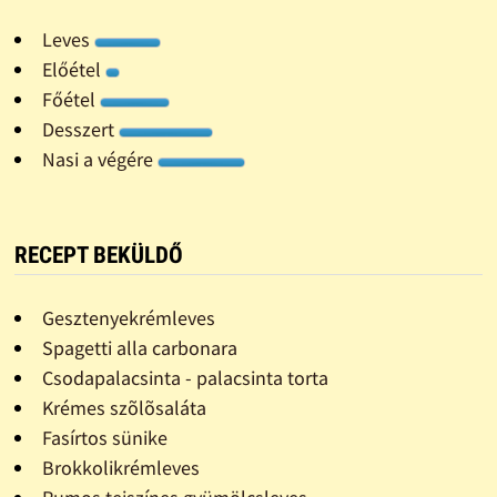
Leves
Előétel
Főétel
Desszert
Nasi a végére
RECEPT BEKÜLDŐ
Gesztenyekrémleves
Spagetti alla carbonara
Csodapalacsinta - palacsinta torta
Krémes szõlõsaláta
Fasírtos sünike
Brokkolikrémleves