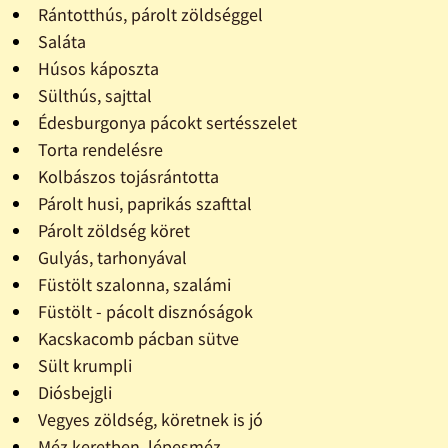
Rántotthús, párolt zöldséggel
Saláta
Húsos káposzta
Sülthús, sajttal
Édesburgonya pácokt sertésszelet
Torta rendelésre
Kolbászos tojásrántotta
Párolt husi, paprikás szafttal
Párolt zöldség köret
Gulyás, tarhonyával
Füstölt szalonna, szalámi
Füstölt - pácolt disznóságok
Kacskacomb pácban sütve
Sült krumpli
Diósbejgli
Vegyes zöldség, köretnek is jó
Méz keretben, lépesméz