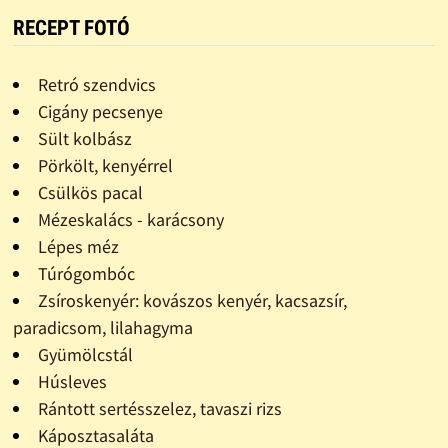
RECEPT FOTÓ
Retró szendvics
Cigány pecsenye
Sült kolbász
Pörkölt, kenyérrel
Csülkös pacal
Mézeskalács - karácsony
Lépes méz
Túrógombóc
Zsíroskenyér: kovászos kenyér, kacsazsír,
paradicsom, lilahagyma
Gyümölcstál
Húsleves
Rántott sertésszelez, tavaszi rizs
Káposztasaláta