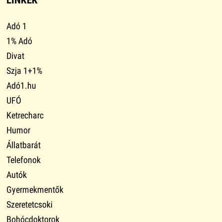
Adó 1
1% Adó
Divat
Szja 1+1%
Adó1.hu
UFÓ
Ketrecharc
Humor
Állatbarát
Telefonok
Autók
Gyermekmentők
Szeretetcsoki
Bohócdoktorok