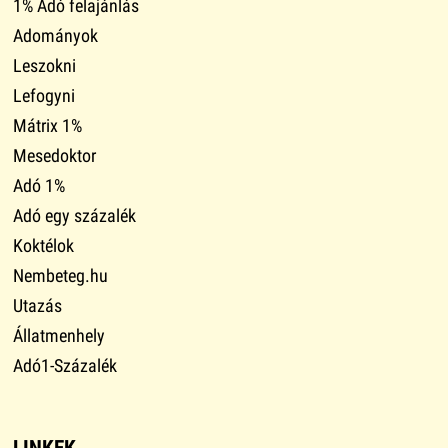
1% Adó felajánlás
Adományok
Leszokni
Lefogyni
Mátrix 1%
Mesedoktor
Adó 1%
Adó egy százalék
Koktélok
Nembeteg.hu
Utazás
Állatmenhely
Adó1-Százalék
LINKEK