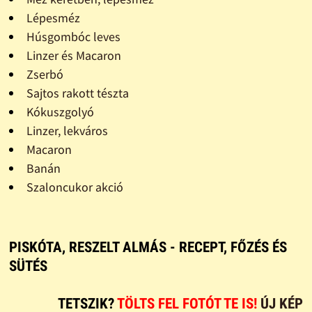
Lépesméz
Húsgombóc leves
Linzer és Macaron
Zserbó
Sajtos rakott tészta
Kókuszgolyó
Linzer, lekváros
Macaron
Banán
Szaloncukor akció
PISKÓTA, RESZELT ALMÁS - RECEPT, FŐZÉS ÉS
SÜTÉS
TETSZIK?
TÖLTS FEL FOTÓT TE IS!
ÚJ KÉP