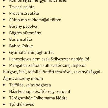
Rumos tejszínes gyümölcsleves
Tavaszi saláta
Provanszi saláta
Sült alma csirkemájjal töltve
Bárány pácolva
Bögrés sütemény
Banánsaláta
Babos Csirke
Gyümölcs mix joghurttal
Lencseleves nem csak Szilveszter napján jó!
Mangalica zsírban sült sertéskaraj, tejfölös
burgonyával, tejföllel öntött tésztával, savanyúsággal -
Ágnes asszony módra
Tejfölös, vajas pogácsa
Házi kechup készítés egyszerûen!
Túrógombóc Csibemama Módra
Tyúkhúsleves