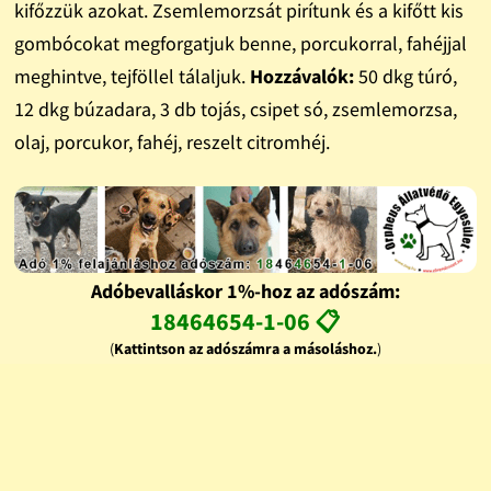
kifőzzük azokat. Zsemlemorzsát pirítunk és a kifőtt kis
gombócokat megforgatjuk benne, porcukorral, fahéjjal
meghintve, tejföllel tálaljuk.
Hozzávalók:
50 dkg túró,
12 dkg búzadara, 3 db tojás, csipet só, zsemlemorzsa,
olaj, porcukor, fahéj, reszelt citromhéj.
Adóbevalláskor 1%-hoz az adószám:
18464654-1-06 📋
(
Kattintson az adószámra a másoláshoz.
)