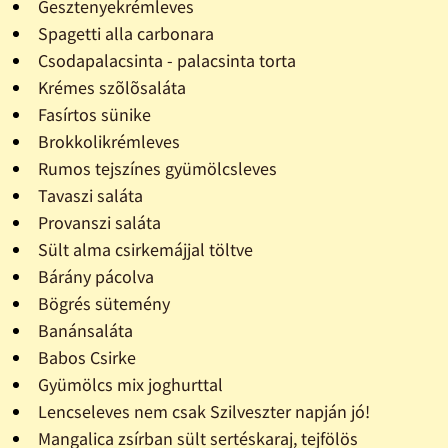
Gesztenyekrémleves
Spagetti alla carbonara
Csodapalacsinta - palacsinta torta
Krémes szõlõsaláta
Fasírtos sünike
Brokkolikrémleves
Rumos tejszínes gyümölcsleves
Tavaszi saláta
Provanszi saláta
Sült alma csirkemájjal töltve
Bárány pácolva
Bögrés sütemény
Banánsaláta
Babos Csirke
Gyümölcs mix joghurttal
Lencseleves nem csak Szilveszter napján jó!
Mangalica zsírban sült sertéskaraj, tejfölös