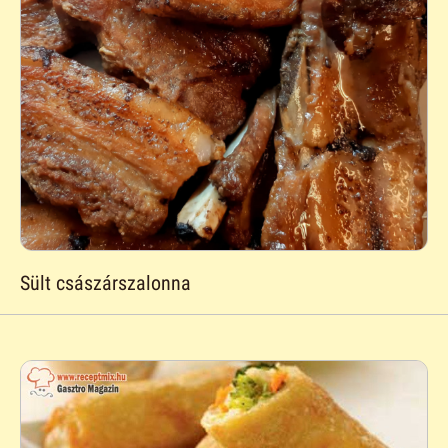
Sült császárszalonna