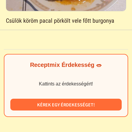
Csülök köröm pacal pörkölt vele főtt burgonya
Receptmix Érdekesség 🥗
Kattints az érdekességért!
KÉREK EGY ÉRDEKESSÉGET!