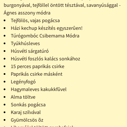
burgonyával, tejföllel öntött tésztával, savanyúsággal -
Ágnes asszony módra
Tejfölös, vajas pogácsa
Házi kechup készítés egyszerûen!
Túrógombóc Csibemama Módra
Tyúkhúsleves
Húsvéti sárgatúró
Húsvéti foszlós kalács sonkához
15 perces paprikás csirke
Paprikás csirke másként
Legényfogó
Hagymaleves kakukkfûvel
Alma töltve
Sonkás pogácsa
Karaj szilvával
Gyümölcsös õz