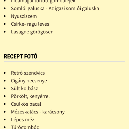
Libamájjal töltött gombafejek
Somlói galuska - Az igazi somlói galuska
Nyusziszem
Csirke- ragu leves
Lasagne görögösen
RECEPT FOTÓ
Retró szendvics
Cigány pecsenye
Sült kolbász
Pörkölt, kenyérrel
Csülkös pacal
Mézeskalács - karácsony
Lépes méz
Túrógombóc