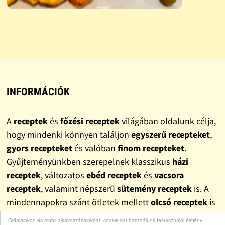
INFORMÁCIÓK
A
receptek
és
főzési receptek
világában oldalunk célja,
hogy mindenki könnyen találjon
egyszerű recepteket
,
gyors recepteket
és valóban
finom recepteket
.
Gyűjteményünkben szerepelnek klasszikus
házi
receptek
, változatos
ebéd receptek
és
vacsora
receptek
, valamint népszerű
sütemény receptek
is. A
mindennapokra szánt ötletek mellett
olcsó receptek
is
helyet kaptak, hogy a főzés ne csak élmény, hanem
Oldalainkon és mobil alkalmazásainkban cookie-kat használunk felhasználói élmény