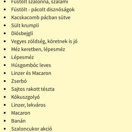
Füstölt szalonna, szalámi
Füstölt - pácolt disznóságok
Kacskacomb pácban sütve
Sült krumpli
Diósbejgli
Vegyes zöldség, köretnek is jó
Méz keretben, lépesméz
Lépesméz
Húsgombóc leves
Linzer és Macaron
Zserbó
Sajtos rakott tészta
Kókuszgolyó
Linzer, lekváros
Macaron
Banán
Szaloncukor akció