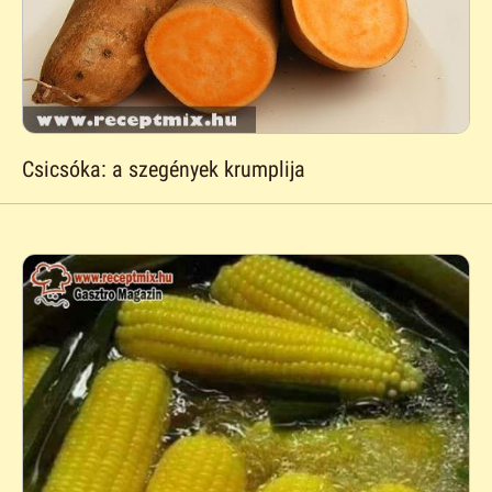
Csicsóka: a szegények krumplija