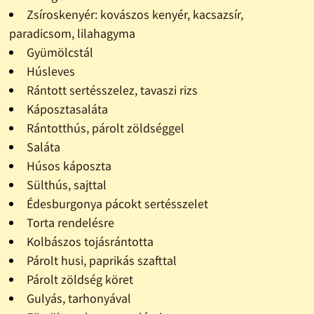
Zsíroskenyér: kovászos kenyér, kacsazsír,
paradicsom, lilahagyma
Gyümölcstál
Húsleves
Rántott sertésszelez, tavaszi rizs
Káposztasaláta
Rántotthús, párolt zöldséggel
Saláta
Húsos káposzta
Sülthús, sajttal
Édesburgonya pácokt sertésszelet
Torta rendelésre
Kolbászos tojásrántotta
Párolt husi, paprikás szafttal
Párolt zöldség köret
Gulyás, tarhonyával