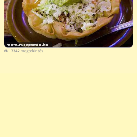
7342
megtekintés