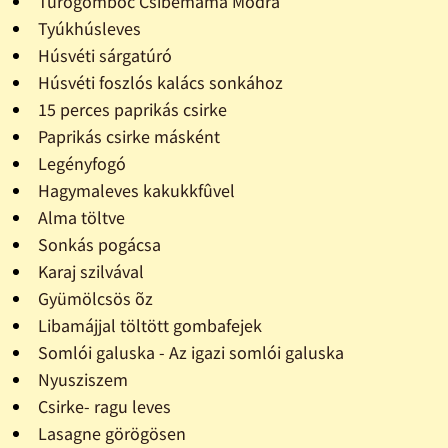
Túrógombóc Csibemama Módra
Tyúkhúsleves
Húsvéti sárgatúró
Húsvéti foszlós kalács sonkához
15 perces paprikás csirke
Paprikás csirke másként
Legényfogó
Hagymaleves kakukkfûvel
Alma töltve
Sonkás pogácsa
Karaj szilvával
Gyümölcsös õz
Libamájjal töltött gombafejek
Somlói galuska - Az igazi somlói galuska
Nyusziszem
Csirke- ragu leves
Lasagne görögösen