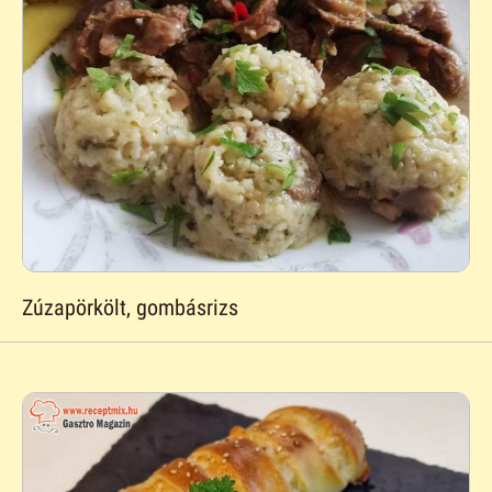
Zúzapörkölt, gombásrizs