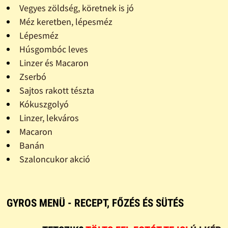
Vegyes zöldség, köretnek is jó
Méz keretben, lépesméz
Lépesméz
Húsgombóc leves
Linzer és Macaron
Zserbó
Sajtos rakott tészta
Kókuszgolyó
Linzer, lekváros
Macaron
Banán
Szaloncukor akció
GYROS MENÜ - RECEPT, FŐZÉS ÉS SÜTÉS