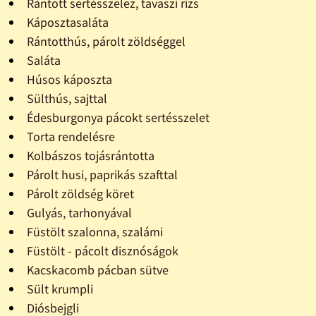
Rántott sertésszelez, tavaszi rizs
Káposztasaláta
Rántotthús, párolt zöldséggel
Saláta
Húsos káposzta
Sülthús, sajttal
Édesburgonya pácokt sertésszelet
Torta rendelésre
Kolbászos tojásrántotta
Párolt husi, paprikás szafttal
Párolt zöldség köret
Gulyás, tarhonyával
Füstölt szalonna, szalámi
Füstölt - pácolt disznóságok
Kacskacomb pácban sütve
Sült krumpli
Diósbejgli