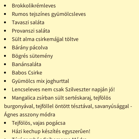
Brokkolikrémleves
Rumos tejszínes gyümölcsleves
Tavaszi saláta
Provanszi saláta
Sült alma csirkemájjal töltve
Bárány pácolva
Bögrés sütemény
Banánsaláta
Babos Csirke
Gyümölcs mix joghurttal
Lencseleves nem csak Szilveszter napján jó!
Mangalica zsírban sült sertéskaraj, tejfölös
burgonyával, tejföllel öntött tésztával, savanyúsággal -
Ágnes asszony módra
Tejfölös, vajas pogácsa
Házi kechup készítés egyszerûen!