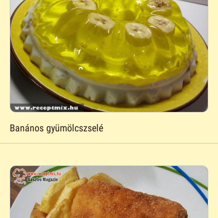
Banános gyümölcszselé