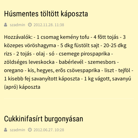
Húsmentes töltött káposzta
szadmin
2012.11.28. 11:38
Hozzávalók: - 1 csomag kemény tofu - 4 fõtt tojás - 3
közepes vöröshagyma - 5 dkg füstölt sajt - 20-25 dkg
rizs - 2 tojás - olaj - só - csemege pirospaprika -
zöldséges leveskocka - babérlevél - szemesbors -
oregano - kis, hegyes, erõs csövespaprika - liszt - tejföl -
1 kisebb fej savanyított káposzta - 1 kg vágott, savanyú
(apró) káposzta
Cukkinifasírt burgonyásan
szadmin
2012.06.27. 10:28