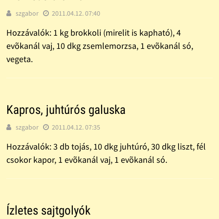
szgabor
2011.04.12. 07:40
Hozzávalók: 1 kg brokkoli (mirelit is kapható), 4
evõkanál vaj, 10 dkg zsemlemorzsa, 1 evõkanál só,
vegeta.
Kapros, juhtúrós galuska
szgabor
2011.04.12. 07:35
Hozzávalók: 3 db tojás, 10 dkg juhtúró, 30 dkg liszt, fél
csokor kapor, 1 evõkanál vaj, 1 evõkanál só.
Ízletes sajtgolyók