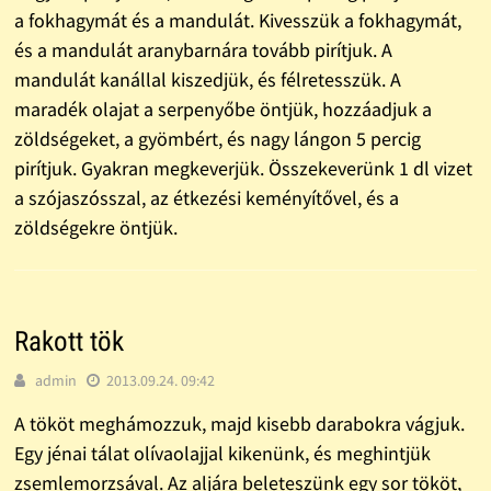
a fokhagymát és a mandulát. Kivesszük a fokhagymát,
és a mandulát aranybarnára tovább pirítjuk. A
mandulát kanállal kiszedjük, és félretesszük. A
maradék olajat a serpenyőbe öntjük, hozzáadjuk a
zöldségeket, a gyömbért, és nagy lángon 5 percig
pirítjuk. Gyakran megkeverjük. Összekeverünk 1 dl vizet
a szójaszósszal, az étkezési keményítővel, és a
zöldségekre öntjük.
Rakott tök
admin
2013.09.24. 09:42
A tököt meghámozzuk, majd kisebb darabokra vágjuk.
Egy jénai tálat olívaolajjal kikenünk, és meghintjük
zsemlemorzsával. Az aljára beleteszünk egy sor tököt,