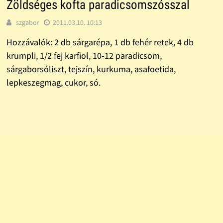
Zöldséges kofta paradicsomszósszal
szgabor
2011.03.10. 10:13
Hozzávalók: 2 db sárgarépa, 1 db fehér retek, 4 db
krumpli, 1/2 fej karfiol, 10-12 paradicsom,
sárgaborsóliszt, tejszín, kurkuma, asafoetida,
lepkeszegmag, cukor, só.