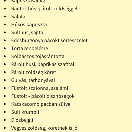
Káposztasaláta
Rántotthús, párolt zöldséggel
Saláta
Húsos káposzta
Sülthús, sajttal
Édesburgonya pácokt sertésszelet
Torta rendelésre
Kolbászos tojásrántotta
Párolt husi, paprikás szafttal
Párolt zöldség köret
Gulyás, tarhonyával
Füstölt szalonna, szalámi
Füstölt - pácolt disznóságok
Kacskacomb pácban sütve
Sült krumpli
Diósbejgli
Vegyes zöldség, köretnek is jó