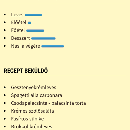
Leves
Előétel
Főétel
Desszert
Nasi a végére
RECEPT BEKÜLDŐ
Gesztenyekrémleves
Spagetti alla carbonara
Csodapalacsinta - palacsinta torta
Krémes szõlõsaláta
Fasírtos sünike
Brokkolikrémleves