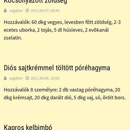
Kocsonyázott zöldség
szgabor
2011.04.07. 09:44
Hozzávalók: 60 dkg vegyes, levesben fõtt zöldség, 2-3
ecetes uborka, 2 tojás, 5 dl húsleves, 2 evõka­nál
zselatin.
Diós sajtkrémmel töltött póréhagyma
szgabor
2011.04.06. 10:29
Hozzávalók 8 személyre: 2 db vastag póréhagyma, 20
dkg krémsajt, 20 dkg darált dió, 5 dkg vaj, só, õrölt bors.
Kapros kelbimbó