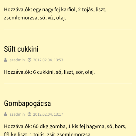
Hozzávalók: egy nagy fej karfiol, 2 tojás, liszt,
zsemlemorzsa, só, víz, olaj.
Sült cukkini
szadmin
2012.02.04. 13:53
Hozzávalók: 6 cukkini, só, liszt, sör, olaj.
Gombapogácsa
szadmin
2012.02.04. 13:17
Hozzávalók: 60 dkg gomba, 1 kis fej hagyma, só, bors,
fél kg liszt, 1 tojás, zsír, zsemlemorzsa.