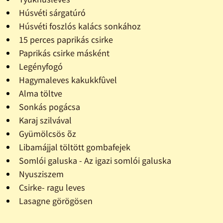
Húsvéti sárgatúró
Húsvéti foszlós kalács sonkához
15 perces paprikás csirke
Paprikás csirke másként
Legényfogó
Hagymaleves kakukkfûvel
Alma töltve
Sonkás pogácsa
Karaj szilvával
Gyümölcsös õz
Libamájjal töltött gombafejek
Somlói galuska - Az igazi somlói galuska
Nyusziszem
Csirke- ragu leves
Lasagne görögösen