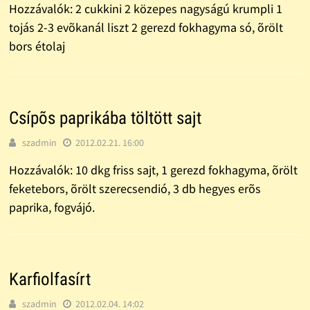
Hozzávalók: 2 cukkini 2 közepes nagyságú krumpli 1
tojás 2-3 evõkanál liszt 2 gerezd fokhagyma só, õrölt
bors étolaj
Csípõs paprikába töltött sajt
szadmin
2012.02.21. 16:00
Hozzávalók: 10 dkg friss sajt, 1 gerezd fokhagyma, õrölt
feketebors, õrölt szerecsendió, 3 db hegyes erõs
paprika, fogvájó.
Karfiolfasírt
szadmin
2012.02.04. 14:02