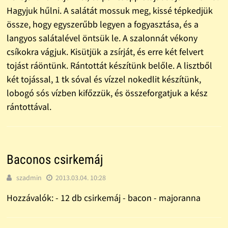
Hagyjuk hűlni. A salátát mossuk meg, kissé tépkedjük
össze, hogy egyszerűbb legyen a fogyasztása, és a
langyos salátalével öntsük le. A szalonnát vékony
csíkokra vágjuk. Kisütjük a zsírját, és erre két felvert
tojást ráöntünk. Rántottát készítünk belőle. A lisztből
két tojással, 1 tk sóval és vízzel nokedlit készítünk,
lobogó sós vízben kifőzzük, és összeforgatjuk a kész
rántottával.
Baconos csirkemáj
szadmin
2013.03.04. 10:28
Hozzávalók: - 12 db csirkemáj - bacon - majoranna