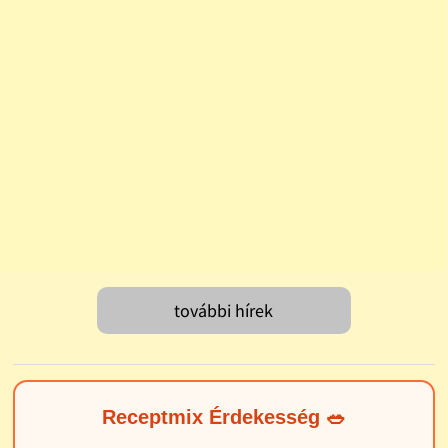
további hírek
Receptmix Érdekesség 🥗