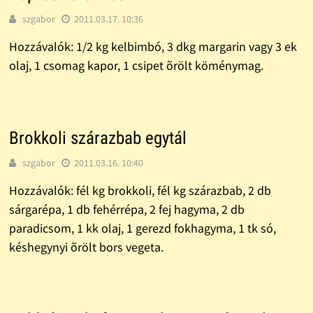
szgabor
2011.03.17. 10:36
Hozzávalók: 1/2 kg kelbimbó, 3 dkg margarin vagy 3 ek
olaj, 1 csomag kapor, 1 csipet õrölt köménymag.
Brokkoli szárazbab egytál
szgabor
2011.03.16. 10:40
Hozzávalók: fél kg brokkoli, fél kg szárazbab, 2 db
sárgarépa, 1 db fehérrépa, 2 fej hagyma, 2 db
paradicsom, 1 kk olaj, 1 gerezd fokhagyma, 1 tk só,
késhegynyi õrölt bors vegeta.