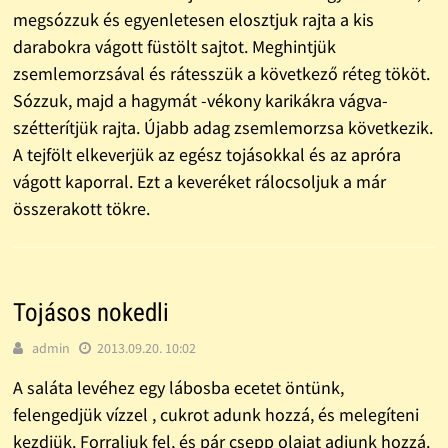
megsózzuk és egyenletesen elosztjuk rajta a kis
darabokra vágott füstölt sajtot. Meghintjük
zsemlemorzsával és rátesszük a következő réteg tököt.
Sózzuk, majd a hagymát -vékony karikákra vágva-
szétterítjük rajta. Újabb adag zsemlemorzsa következik.
A tejfölt elkeverjük az egész tojásokkal és az apróra
vágott kaporral. Ezt a keveréket rálocsoljuk a már
összerakott tökre.
Tojásos nokedli
admin
2013.09.20. 10:02
A saláta levéhez egy lábosba ecetet öntünk,
felengedjük vízzel , cukrot adunk hozzá, és melegíteni
kezdjük. Forraljuk fel, és pár csepp olajat adjunk hozzá.