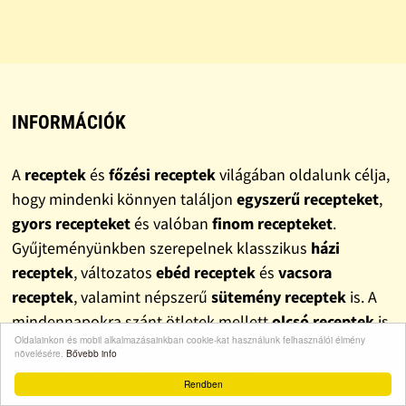
INFORMÁCIÓK
A
receptek
és
főzési receptek
világában oldalunk célja,
hogy mindenki könnyen találjon
egyszerű recepteket
,
gyors recepteket
és valóban
finom recepteket
.
Gyűjteményünkben szerepelnek klasszikus
házi
receptek
, változatos
ebéd receptek
és
vacsora
receptek
, valamint népszerű
sütemény receptek
is. A
mindennapokra szánt ötletek mellett
olcsó receptek
is
Oldalainkon és mobil alkalmazásainkban cookie-kat használunk felhasználói élmény
helyet kaptak, hogy a főzés ne csak élmény, hanem
növelésére.
Bővebb info
pénztárcabarát megoldás is legyen.
Rendben