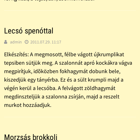
Lecsó spenóttal
admin
2011.07.29. 11:17
Elkészítés: A megmosott, félbe vágott újkrumplikat
tepsiben sütjük meg. A szalonnát apró kockákra vágva
megpirítjuk, idõközben fokhagymát dobunk bele,
kiszedjük egy tányérba. Ez és a sült krumpli majd a
végén kerül a lecsóba. A felvágott zöldhagymát
megdinszteljük a szalonna zsírján, majd a reszelt
murkot hozzáadjuk.
Morzsás brokkoli