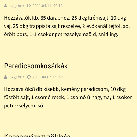
szgabor
2011.04.11. 09:18
Hozzávalók kb. 35 darabhoz: 25 dkg krémsajt, 10 dkg
vaj, 25 dkg trappista sajt reszelve, 2 evõkanál tejföl, só,
õrölt bors, 1-1 csokor petrezselyemzöld, snidling.
Paradicsomkosárkák
szgabor
2011.04.07. 09:50
Hozzávalók:8 db kisebb, kemény paradicsom, 10 dkg
füstölt sajt, 1 csomó retek, 1 csomó újhagyma, 1 csokor
petrezselyem, só.