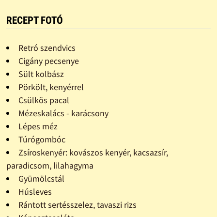
RECEPT FOTÓ
Retró szendvics
Cigány pecsenye
Sült kolbász
Pörkölt, kenyérrel
Csülkös pacal
Mézeskalács - karácsony
Lépes méz
Túrógombóc
Zsíroskenyér: kovászos kenyér, kacsazsír,
paradicsom, lilahagyma
Gyümölcstál
Húsleves
Rántott sertésszelez, tavaszi rizs