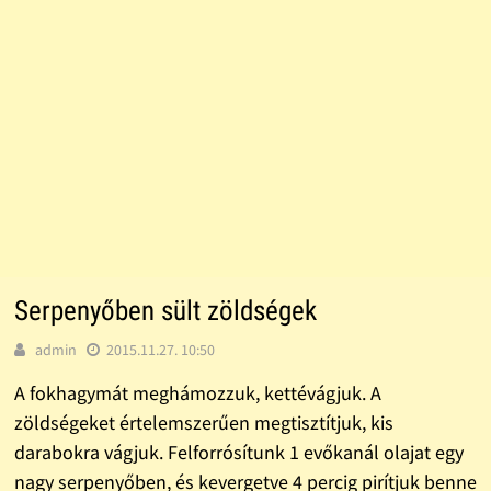
Serpenyőben sült zöldségek
admin
2015.11.27. 10:50
A fokhagymát meghámozzuk, kettévágjuk. A
zöldségeket értelemszerűen megtisztítjuk, kis
darabokra vágjuk. Felforrósítunk 1 evőkanál olajat egy
nagy serpenyőben, és kevergetve 4 percig pirítjuk benne