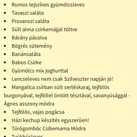
Rumos tejszínes gyümölcsleves
Tavaszi saláta
Provanszi saláta
Sült alma csirkemájjal töltve
Bárány pácolva
Bögrés sütemény
Banánsaláta
Babos Csirke
Gyümölcs mix joghurttal
Lencseleves nem csak Szilveszter napján jó!
Mangalica zsírban sült sertéskaraj, tejfölös
burgonyával, tejföllel öntött tésztával, savanyúsággal -
Ágnes asszony módra
Tejfölös, vajas pogácsa
Házi kechup készítés egyszerûen!
Túrógombóc Csibemama Módra
Tyúkhúsleves